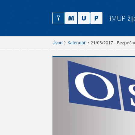
iMUP žij
Úvod
Kalendář
21/03/2017 - Bezpečno