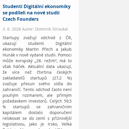
Studenti Digitální ekonomiky
se podíleli na nové studii
Czech Founders
3. 6. 2026 Autor: Dominik Stroukal
Startupy zvažují odchod z ČR,
ukazují studenti Digitální
ekonomiky Martin Přech a Jakub
Hunák v nově vydané studii. Pomoci
může evropský „28. režim“, má to
však háček. Aktuální data ukazují,
že více než čtvrtina českých
zakladatelů startupů (27,2 %)
zvažuje přesun svého sídla do
zahraničí. Tento odchod často není
pouhým rozmarem, ale přímým
požadavkem investorů. Celých 59,5
% startupů se zahraničním
kapitálem dostalo doporučení
relokovat se do zemí s příznivější
legislativou, jako je Irsko, Velká