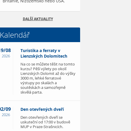
Británie, Nizozemsko nebo USA.
DALŠÍ AKTUALITY
Kalendář
19/08
Turistika a ferraty v
2026
Lienzských Dolomitech
Na co se můžete těšit na tomto
kurzu? Pěší výlety po okolí
Lienzských Dolomit až do výšky
3000 m, lehké ferratové
výstupy po skalách a
soutěskách a samozřejmě
skvělá parta.
02/09
Den otevřených dveří
2026
Den otevřených dveří se
uskuteční od 17:00 v budově
MUP v Praze-Strašnicích.