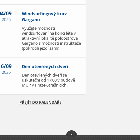
04/09
Windsurfingový kurz
2026
Gargano
Využijte možnosti
windsurfování na konci léta v
atraktivní lokalitě poloostrova
Gargano s možností instruktáže
(pokročilí jezdí sami).
16/09
Den otevřených dveří
2026
Den otevřených dveří se
uskuteční od 17:00 v budově
MUP v Praze-Strašnicích.
PŘEJÍT DO KALENDÁŘE