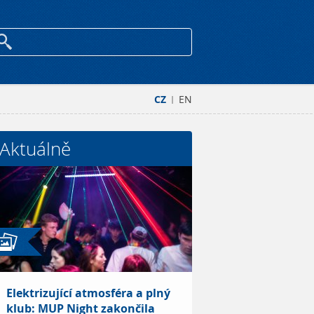
CZ
EN
|
Aktuálně
Elektrizující atmosféra a plný
klub: MUP Night zakončila