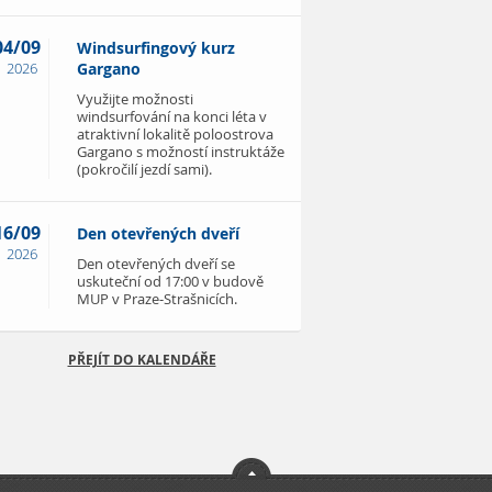
04/09
Windsurfingový kurz
2026
Gargano
Využijte možnosti
windsurfování na konci léta v
atraktivní lokalitě poloostrova
Gargano s možností instruktáže
(pokročilí jezdí sami).
16/09
Den otevřených dveří
2026
Den otevřených dveří se
uskuteční od 17:00 v budově
MUP v Praze-Strašnicích.
PŘEJÍT DO KALENDÁŘE