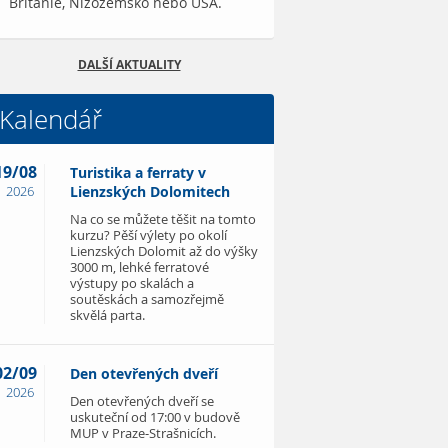
Británie, Nizozemsko nebo USA.
DALŠÍ AKTUALITY
Kalendář
19/08
Turistika a ferraty v
2026
Lienzských Dolomitech
Na co se můžete těšit na tomto
kurzu? Pěší výlety po okolí
Lienzských Dolomit až do výšky
3000 m, lehké ferratové
výstupy po skalách a
soutěskách a samozřejmě
skvělá parta.
02/09
Den otevřených dveří
2026
Den otevřených dveří se
uskuteční od 17:00 v budově
MUP v Praze-Strašnicích.