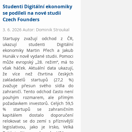
Studenti Digitální ekonomiky
se podíleli na nové studii
Czech Founders
3. 6. 2026 Autor: Dominik Stroukal
Startupy zvažují odchod z ČR,
ukazují studenti Digitální
ekonomiky Martin Přech a Jakub
Hunák v nově vydané studii. Pomoci
může evropský „28. režim“, má to
však háček. Aktuální data ukazují,
že více než čtvrtina českých
zakladatelů startupů (27,2 %)
zvažuje přesun svého sídla do
zahraničí. Tento odchod často není
pouhým rozmarem, ale přímým
požadavkem investorů. Celých 59,5
% startupů se zahraničním
kapitálem dostalo doporučení
relokovat se do zemí s příznivější
legislativou, jako je Irsko, Velká