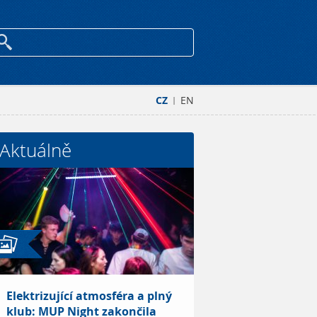
CZ
EN
|
Aktuálně
Elektrizující atmosféra a plný
klub: MUP Night zakončila