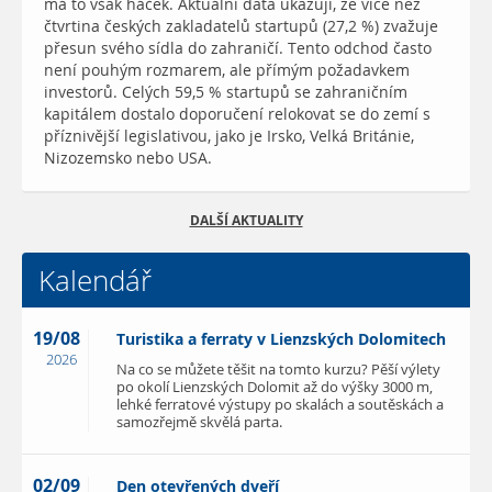
má to však háček. Aktuální data ukazují, že více než
čtvrtina českých zakladatelů startupů (27,2 %) zvažuje
přesun svého sídla do zahraničí. Tento odchod často
není pouhým rozmarem, ale přímým požadavkem
investorů. Celých 59,5 % startupů se zahraničním
kapitálem dostalo doporučení relokovat se do zemí s
příznivější legislativou, jako je Irsko, Velká Británie,
Nizozemsko nebo USA.
DALŠÍ AKTUALITY
Kalendář
19/08
Turistika a ferraty v Lienzských Dolomitech
2026
Na co se můžete těšit na tomto kurzu? Pěší výlety
po okolí Lienzských Dolomit až do výšky 3000 m,
lehké ferratové výstupy po skalách a soutěskách a
samozřejmě skvělá parta.
02/09
Den otevřených dveří