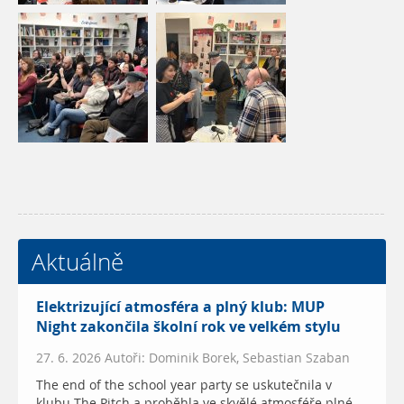
Aktuálně
Elektrizující atmosféra a plný klub: MUP
Night zakončila školní rok ve velkém stylu
27. 6. 2026 Autoři: Dominik Borek, Sebastian Szaban
The end of the school year party se uskutečnila v
klubu The Pitch a proběhla ve skvělé atmosféře plné