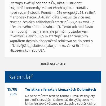
Startupy zvažují odchod z ČR, ukazují studenti
Digitální ekonomiky Martin Přech a Jakub Hunák v
nově vydané studii. Pomoci může evropský „28. režim“,
má to však háček. Aktuální data ukazují, že více než
čtvrtina českých zakladatelů startupů (27,2 %) zvažuje
přesun svého sídla do zahraničí. Tento odchod často
není pouhým rozmarem, ale přímým požadavkem
investorů. Celých 59,5 % startupů se zahraničním
kapitálem dostalo doporučení relokovat se do zemí s
příznivější legislativou, jako je Irsko, Velká Británie,
Nizozemsko nebo USA.
DALŠÍ AKTUALITY
Kalendář
19/08
Turistika a ferraty v Lienzských Dolomitech
2026
Na co se můžete těšit na tomto kurzu? Pěší výlety
po okolí Lienzských Dolomit až do výšky 3000 m,
lehké ferratové výstupy po skalách a soutěskách a