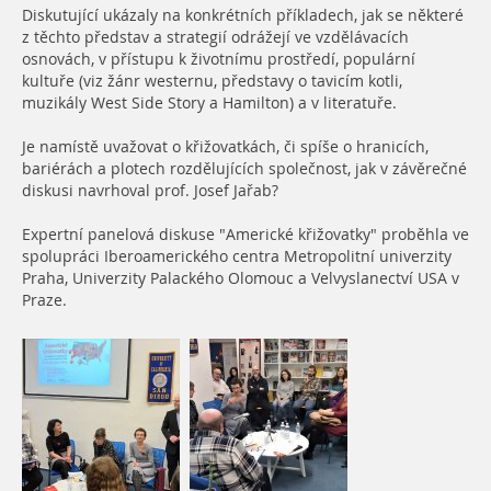
Diskutující ukázaly na konkrétních příkladech, jak se některé
z těchto představ a strategií odrážejí ve vzdělávacích
osnovách, v přístupu k životnímu prostředí, populární
kultuře (viz žánr westernu, představy o tavicím kotli,
muzikály West Side Story a Hamilton) a v literatuře.
Je namístě uvažovat o křižovatkách, či spíše o hranicích,
bariérách a plotech rozdělujících společnost, jak v závěrečné
diskusi navrhoval prof. Josef Jařab?
Expertní panelová diskuse "Americké křižovatky" proběhla ve
spolupráci Iberoamerického centra Metropolitní univerzity
Praha, Univerzity Palackého Olomouc a Velvyslanectví USA v
Praze.