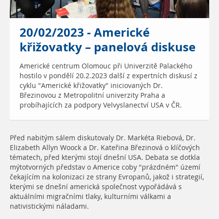
20/02/2023 - Americké
křižovatky – panelová diskuse
Americké centrum Olomouc při Univerzitě Palackého
hostilo v pondělí 20.2.2023 další z expertních diskusí z
cyklu "Americké křižovatky" iniciovaných Dr.
Březinovou z Metropolitní univerzity Praha a
probíhajících za podpory Velvyslanectví USA v ČR.
Před nabitým sálem diskutovaly Dr. Markéta Riebová, Dr.
Elizabeth Allyn Woock a Dr. Kateřina Březinová o klíčových
tématech, před kterými stojí dnešní USA. Debata se dotkla
mýtotvorných představ o Americe coby "prázdném" území
čekajícím na kolonizaci ze strany Evropanů, jakož i strategií,
kterými se dnešní americká společnost vypořádává s
aktuálními migračními tlaky, kulturními válkami a
nativistickými náladami.