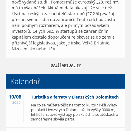
nově vydané studii. Pomoci může evropský „28. režim“,
má to však háček. Aktuální data ukazují, že více než
čtvrtina českých zakladatelů startupů (27,2 %) zvažuje
přesun svého sídla do zahraničí. Tento odchod často
není pouhým rozmarem, ale přímým požadavkem
investorů. Celých 59,5 % startupů se zahraničním
kapitálem dostalo doporučení relokovat se do zemí s
příznivější legislativou, jako je Irsko, Velká Británie,
Nizozemsko nebo USA.
DALŠÍ AKTUALITY
Kalendář
19/08
Turistika a ferraty v Lienzských Dolomitech
2026
Na co se můžete těšit na tomto kurzu? Pěší výlety
po okolí Lienzských Dolomit až do výšky 3000 m,
lehké ferratové výstupy po skalách a soutěskách a
samozřejmě skvělá parta.