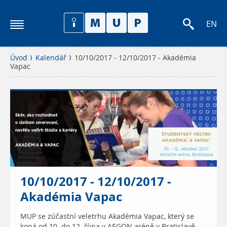
EN
Úvod
Kalendář
10/10/2017 - 12/10/2017 - Akadémia
Vapac
10/10/2017 - 12/10/2017 -
Akadémia Vapac
MUP se zúčastní veletrhu Akadémia Vapac, který se
koná od 10. do 12. října v AEGON aréně v Bratislavě.