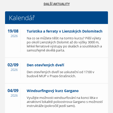
DALŠÍ AKTUALITY
Kalendář
19/08
Turistika a ferraty v Lienzských Dolomitech
2026
Na co se můžete těšit na tomto kurzu? Pěší výlety
po okolí Lienzských Dolomit až do výšky 3000 m,
lehké ferratové výstupy po skalách a soutěskách a
samozřejmě skvělá parta.
02/09
Den otevřených dveří
2026
Den otevřených dveří se uskuteční od 17:00 v
budově MUP v Praze-Strašnicích.
04/09
Windsurfingový kurz Gargano
2026
Využijte možnosti windsurfování na konci léta v
atraktivní lokalitě poloostrova Gargano s možností
instruktáže (pokročilí jezdí sami).