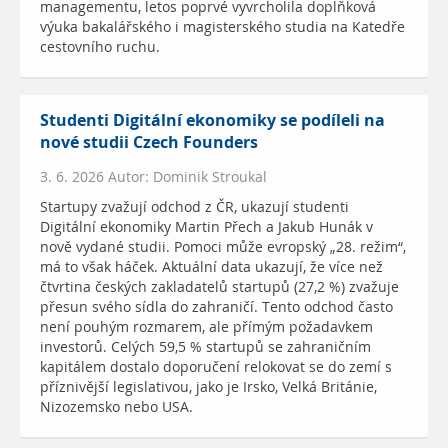
managementu, letos poprvé vyvrcholila doplňková
výuka bakalářského i magisterského studia na Katedře
cestovního ruchu.
Studenti Digitální ekonomiky se podíleli na
nové studii Czech Founders
3. 6. 2026 Autor: Dominik Stroukal
Startupy zvažují odchod z ČR, ukazují studenti
Digitální ekonomiky Martin Přech a Jakub Hunák v
nově vydané studii. Pomoci může evropský „28. režim“,
má to však háček. Aktuální data ukazují, že více než
čtvrtina českých zakladatelů startupů (27,2 %) zvažuje
přesun svého sídla do zahraničí. Tento odchod často
není pouhým rozmarem, ale přímým požadavkem
investorů. Celých 59,5 % startupů se zahraničním
kapitálem dostalo doporučení relokovat se do zemí s
příznivější legislativou, jako je Irsko, Velká Británie,
Nizozemsko nebo USA.