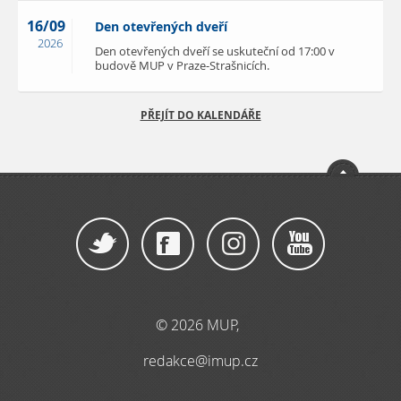
16/09
Den otevřených dveří
2026
Den otevřených dveří se uskuteční od 17:00 v
budově MUP v Praze-Strašnicích.
PŘEJÍT DO KALENDÁŘE
© 2026 MUP,
redakce@imup.cz