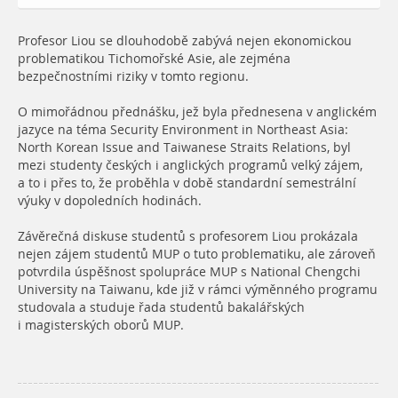
Profesor Liou se dlouhodobě zabývá nejen ekonomickou
problematikou Tichomořské Asie, ale zejména
bezpečnostními riziky v tomto regionu.
O mimořádnou přednášku, jež byla přednesena v anglickém
jazyce na téma Security Environment in Northeast Asia:
North Korean Issue and Taiwanese Straits Relations, byl
mezi studenty českých i anglických programů velký zájem,
a to i přes to, že proběhla v době standardní semestrální
výuky v dopoledních hodinách.
Závěrečná diskuse studentů s profesorem Liou prokázala
nejen zájem studentů MUP o tuto problematiku, ale zároveň
potvrdila úspěšnost spolupráce MUP s National Chengchi
University na Taiwanu, kde již v rámci výměnného programu
studovala a studuje řada studentů bakalářských
i magisterských oborů MUP.