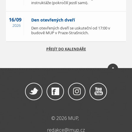
instruktáže (pokročilí jezdí sami).
16/09
Den otevřených dveří
2026
Den otevřených dveří se uskuteční od 17:00 v
budově MUP v Praze-Strašnicích.
PŘEJÍT DO KALENDÁŘE
© 2026 MUP,
redakce@imup.cz