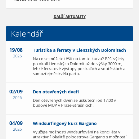
DALŠÍ AKTUALITY
Kalendář
19/08
Turistika a ferraty v Lienzských Dolomitech
2026
Na co se můžete těšit na tomto kurzu? Pěší výlety
po okolí Lienzských Dolomit až do výšky 3000 m,
lehké ferratové výstupy po skalách a soutěskách a
samozřejmě skvělá parta.
02/09
Den otevřených dveří
2026
Den otevřených dveří se uskuteční od 17:00 v
budově MUP v Praze-Strašnicích.
04/09
Windsurfingový kurz Gargano
2026
Využijte možnosti windsurfování na konci léta v
atraktivní lokalitě poloostrova Gargano s možností