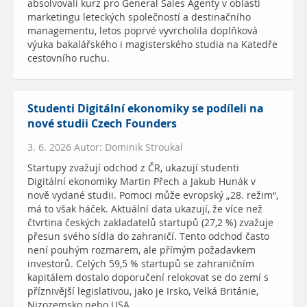
absolvovali kurz pro General Sales Agenty v oblasti
marketingu leteckých společností a destinačního
managementu, letos poprvé vyvrcholila doplňková
výuka bakalářského i magisterského studia na Katedře
cestovního ruchu.
Studenti Digitální ekonomiky se podíleli na
nové studii Czech Founders
3. 6. 2026 Autor: Dominik Stroukal
Startupy zvažují odchod z ČR, ukazují studenti
Digitální ekonomiky Martin Přech a Jakub Hunák v
nově vydané studii. Pomoci může evropský „28. režim“,
má to však háček. Aktuální data ukazují, že více než
čtvrtina českých zakladatelů startupů (27,2 %) zvažuje
přesun svého sídla do zahraničí. Tento odchod často
není pouhým rozmarem, ale přímým požadavkem
investorů. Celých 59,5 % startupů se zahraničním
kapitálem dostalo doporučení relokovat se do zemí s
příznivější legislativou, jako je Irsko, Velká Británie,
Nizozemsko nebo USA.