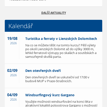
DALŠÍ AKTUALITY
Kalendář
19/08
Turistika a ferraty v Lienzských Dolomitech
2026
Na co se můžete těšit na tomto kurzu? Pěší výlety
po okolí Lienzských Dolomit až do výšky 3000 m,
lehké ferratové výstupy po skalách a soutěskách a
samozřejmě skvělá parta.
02/09
Den otevřených dveří
2026
Den otevřených dveří se uskuteční od 17:00 v
budově MUP v Praze-Strašnicích.
04/09
Windsurfingový kurz Gargano
2026
Využijte možnosti windsurfování na konci léta v
atraktivní lokalitě poloostrova Gargano s možností