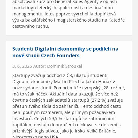
absolvovali kurz pro General Sales Agenty v oblasti
marketingu leteckých společností a destinačního
managementu, letos poprvé vyvrcholila doplňková
výuka bakalářského i magisterského studia na Katedře
cestovního ruchu.
Studenti Digitální ekonomiky se podíleli na
nové studii Czech Founders
3. 6. 2026 Autor: Dominik Stroukal
Startupy zvažují odchod z ČR, ukazují studenti
Digitální ekonomiky Martin Přech a Jakub Hunák v
nově vydané studii. Pomoci může evropský „28. režim“,
má to však háček. Aktuální data ukazují, že více než
čtvrtina českých zakladatelů startupů (27,2 %) zvažuje
přesun svého sídla do zahraničí. Tento odchod často
není pouhým rozmarem, ale přímým požadavkem
investorů. Celých 59,5 % startupů se zahraničním
kapitálem dostalo doporučení relokovat se do zemí s
příznivější legislativou, jako je Irsko, Velká Británie,
Nizozemsko nebo USA.