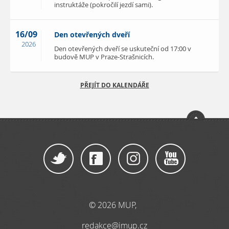
instruktáže (pokročilí jezdí sami).
16/09
Den otevřených dveří
2026
Den otevřených dveří se uskuteční od 17:00 v
budově MUP v Praze-Strašnicích.
PŘEJÍT DO KALENDÁŘE
© 2026 MUP,
redakce@imup.cz