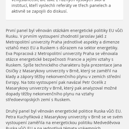
institucí, kteří vyslechli referáty ve třech panelech a
aktivně se zapojili do diskusí.
První panel byl věnován otázkám energetické politiky EU vůči
Rusku. V prvním vystoupení zhodnotil Jaroslav Jakš z
Metropolitní univerzity Praha jednotlivé aspekty a dimenze
vztahů mezi EU a Ruskem s důrazem na sektor energetiky.
Eva Popracová z Metropolitní univerzity Praha se věnovala
otázce energetické bezpečnosti Francie a jejími vztahy s
Ruskem. Spíše technického charakteru byla prezentace Jana
Osičky z Masarykovy univerzity v Brně, který se zaměřil na
klady a zápory těžby nekonvenčního plynu v zemích střední
Evropy. Na toto vystoupení pak navázal Petr Ocelík z
Masarykovy univerzity v Brně, který pak analyzoval možné
dopady těžby nekonvenčního plynu na vztahy
středoevropských zemí s Ruskem.
Druhý panel byl věnován energetické politice Ruska vůči EU.
Petra Kuchyňková z Masarykovy univerzity v Brně se ve svém
vystoupení zaměřila na energetickou politiku Medveděvova
Ruska vůči EU a na jednotlivá témata vzájemných