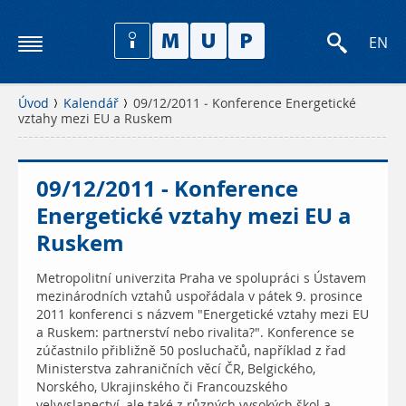
EN
Úvod
Kalendář
09/12/2011 - Konference Energetické
vztahy mezi EU a Ruskem
09/12/2011 - Konference
Energetické vztahy mezi EU a
Ruskem
Metropolitní univerzita Praha ve spolupráci s Ústavem
mezinárodních vztahů uspořádala v pátek 9. prosince
2011 konferenci s názvem "Energetické vztahy mezi EU
a Ruskem: partnerství nebo rivalita?". Konference se
zúčastnilo přibližně 50 posluchačů, například z řad
Ministerstva zahraničních věcí ČR, Belgického,
Norského, Ukrajinského či Francouzského
velvyslanectví, ale také z různých vysokých škol a