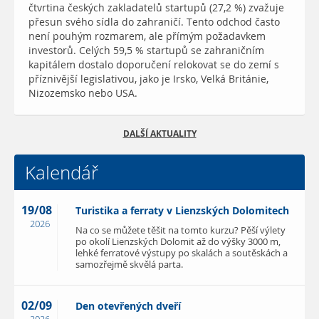
čtvrtina českých zakladatelů startupů (27,2 %) zvažuje
přesun svého sídla do zahraničí. Tento odchod často
není pouhým rozmarem, ale přímým požadavkem
investorů. Celých 59,5 % startupů se zahraničním
kapitálem dostalo doporučení relokovat se do zemí s
příznivější legislativou, jako je Irsko, Velká Británie,
Nizozemsko nebo USA.
DALŠÍ AKTUALITY
Kalendář
19/08
Turistika a ferraty v Lienzských Dolomitech
2026
Na co se můžete těšit na tomto kurzu? Pěší výlety
po okolí Lienzských Dolomit až do výšky 3000 m,
lehké ferratové výstupy po skalách a soutěskách a
samozřejmě skvělá parta.
02/09
Den otevřených dveří