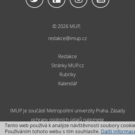
© 2026 MUP,
redakce@imup.cz
Redakce
Stránky MUP.cz
Rubriky
Kalendář
IMUP je součástí Metropolitní univerzity Praha. Zásady
ochrany osobních údajů naleznete
Tento web používá k analýze návštěvnosti soubory cookie
zde
Používáním tohoto webu s tím souhlasíte.
Další informac