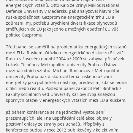
energetických vztahů. Otto Kaló ze Zrínyi Miklós National
Defence University v Maďarsku pak analyzoval hlavní cíle
ruské společnosti Gazprom na energetickém trhu EU a
zdůraznil mj. potřebu urychlení diverzifikace plynovodů
směřujících do EU jako jedno z možných opatření EU vůči
politice Gazpromu.
Třetí panel se zaměřil na problematiku energetických vztahů
mezi EU a Ruskem. Otázkou energetického diskurzu EU vůči
Rusku v časovém období 2004 až 2009 se zabýval příspěvek
Lukáše Tichého z Metropolitní univerzity Praha a Ústavu
mezinárodních vztahů. Michael Romancov z Metropolitní
univerzity Praha pak diskutoval téma ruského užívání
energetiky jako politického nástroje, především, zda se jedná
o fikci nebo realitu. Poslední panel zakončil Petr Binhack z
Fakulty sociálních věd Univerzity Karlovy svoji analýzou
sporných otázek v energetických vztazích mezi EU a Ruskem.
Již během konference se na jednotlivá vystoupení
prezentujících, ale i na uspořádání celé akce, objevily
pozitivní ohlasy ze strany posluchačů. Příspěvky z
konference budou v roce 2012 publikovány v kolektivním