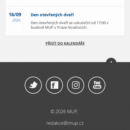
16/09
Den otevřených dveří
2026
Den otevřených dveří se uskuteční od 17:00 v
budově MUP v Praze-Strašnicích.
PŘEJÍT DO KALENDÁŘE
© 2026 MUP,
redakce@imup.cz