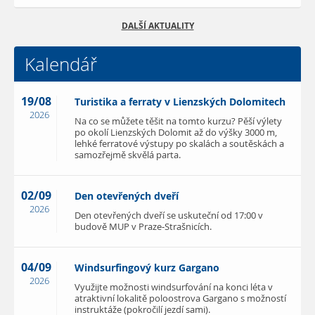
DALŠÍ AKTUALITY
Kalendář
19/08
Turistika a ferraty v Lienzských Dolomitech
2026
Na co se můžete těšit na tomto kurzu? Pěší výlety
po okolí Lienzských Dolomit až do výšky 3000 m,
lehké ferratové výstupy po skalách a soutěskách a
samozřejmě skvělá parta.
02/09
Den otevřených dveří
2026
Den otevřených dveří se uskuteční od 17:00 v
budově MUP v Praze-Strašnicích.
04/09
Windsurfingový kurz Gargano
2026
Využijte možnosti windsurfování na konci léta v
atraktivní lokalitě poloostrova Gargano s možností
instruktáže (pokročilí jezdí sami).