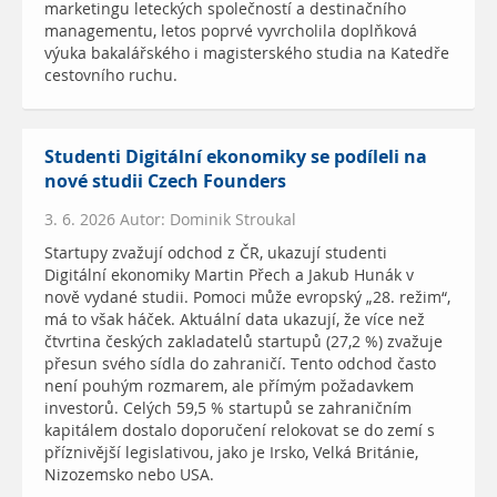
marketingu leteckých společností a destinačního
managementu, letos poprvé vyvrcholila doplňková
výuka bakalářského i magisterského studia na Katedře
cestovního ruchu.
Studenti Digitální ekonomiky se podíleli na
nové studii Czech Founders
3. 6. 2026 Autor: Dominik Stroukal
Startupy zvažují odchod z ČR, ukazují studenti
Digitální ekonomiky Martin Přech a Jakub Hunák v
nově vydané studii. Pomoci může evropský „28. režim“,
má to však háček. Aktuální data ukazují, že více než
čtvrtina českých zakladatelů startupů (27,2 %) zvažuje
přesun svého sídla do zahraničí. Tento odchod často
není pouhým rozmarem, ale přímým požadavkem
investorů. Celých 59,5 % startupů se zahraničním
kapitálem dostalo doporučení relokovat se do zemí s
příznivější legislativou, jako je Irsko, Velká Británie,
Nizozemsko nebo USA.