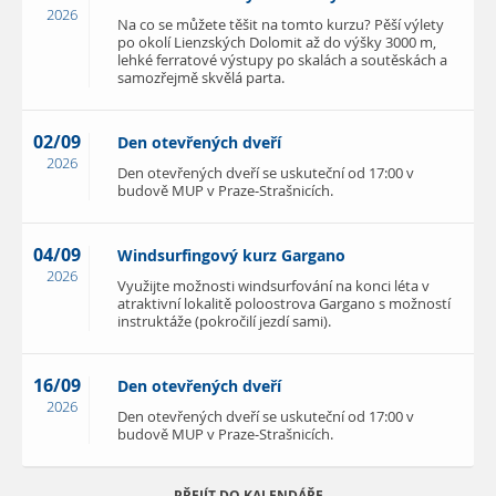
2026
Na co se můžete těšit na tomto kurzu? Pěší výlety
po okolí Lienzských Dolomit až do výšky 3000 m,
lehké ferratové výstupy po skalách a soutěskách a
samozřejmě skvělá parta.
02/09
Den otevřených dveří
2026
Den otevřených dveří se uskuteční od 17:00 v
budově MUP v Praze-Strašnicích.
04/09
Windsurfingový kurz Gargano
2026
Využijte možnosti windsurfování na konci léta v
atraktivní lokalitě poloostrova Gargano s možností
instruktáže (pokročilí jezdí sami).
16/09
Den otevřených dveří
2026
Den otevřených dveří se uskuteční od 17:00 v
budově MUP v Praze-Strašnicích.
PŘEJÍT DO KALENDÁŘE