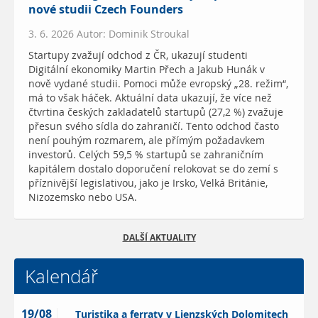
nové studii Czech Founders
3. 6. 2026 Autor: Dominik Stroukal
Startupy zvažují odchod z ČR, ukazují studenti
Digitální ekonomiky Martin Přech a Jakub Hunák v
nově vydané studii. Pomoci může evropský „28. režim“,
má to však háček. Aktuální data ukazují, že více než
čtvrtina českých zakladatelů startupů (27,2 %) zvažuje
přesun svého sídla do zahraničí. Tento odchod často
není pouhým rozmarem, ale přímým požadavkem
investorů. Celých 59,5 % startupů se zahraničním
kapitálem dostalo doporučení relokovat se do zemí s
příznivější legislativou, jako je Irsko, Velká Británie,
Nizozemsko nebo USA.
DALŠÍ AKTUALITY
Kalendář
19/08
Turistika a ferraty v Lienzských Dolomitech