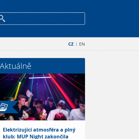
CZ
EN
|
Aktuálně
Elektrizující atmosféra a plný
klub: MUP Night zakončila