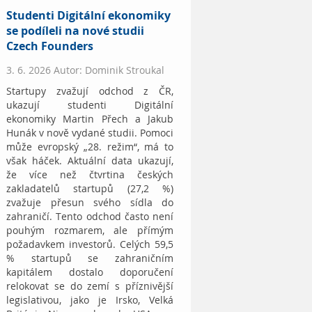
Studenti Digitální ekonomiky
se podíleli na nové studii
Czech Founders
3. 6. 2026 Autor: Dominik Stroukal
Startupy zvažují odchod z ČR,
ukazují studenti Digitální
ekonomiky Martin Přech a Jakub
Hunák v nově vydané studii. Pomoci
může evropský „28. režim“, má to
však háček. Aktuální data ukazují,
že více než čtvrtina českých
zakladatelů startupů (27,2 %)
zvažuje přesun svého sídla do
zahraničí. Tento odchod často není
pouhým rozmarem, ale přímým
požadavkem investorů. Celých 59,5
% startupů se zahraničním
kapitálem dostalo doporučení
relokovat se do zemí s příznivější
legislativou, jako je Irsko, Velká