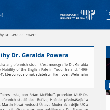
e!
ihy Dr. Geralda Powera
nihy Dr. Geralda Powera
ra anglofonních studií křest monografie Dr. Geralda
 Nobility of the English Pale in Tudor Ireland, 1496-
 4), kterou vydalo nakladatelství Hannover, Wehrhahn
faires Irska, pan Brian McElduff, prorektor MUP Dr.
ofonních studií doc. Bořivoj Hnízdo, přednášející a
c. Martin Kovář, vedoucí Ústavu Moderních dějin UK a
zhodnotil přínos a význam publikace a Dr. Power se