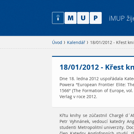
iMUP žij
Úvod
Kalendář
18/01/2012 - Křest kn
18/01/2012 - Křest k
Dne 18. ledna 2012 uspořádala Kated
Powera “European Frontier Elite: The
1566“ (The Formation of Europe, vol.
Verlag v roce 2012.
Křtu knihy se zúčastnil Chargé d´Af
Petr Vyhnánek, vedoucí katedry Angl
studenti Metropolitní univerzity. Do
člen Katedry Anglofonních studií, 