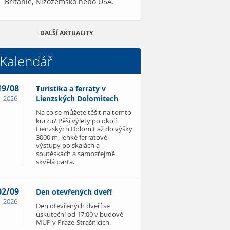
Británie, Nizozemsko nebo USA.
DALŠÍ AKTUALITY
Kalendář
19/08
Turistika a ferraty v
2026
Lienzských Dolomitech
Na co se můžete těšit na tomto
kurzu? Pěší výlety po okolí
Lienzských Dolomit až do výšky
3000 m, lehké ferratové
výstupy po skalách a
soutěskách a samozřejmě
skvělá parta.
02/09
Den otevřených dveří
2026
Den otevřených dveří se
uskuteční od 17:00 v budově
MUP v Praze-Strašnicích.