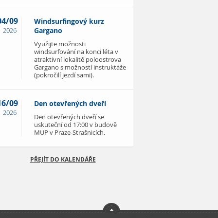
04/09
Windsurfingový kurz
2026
Gargano
Využijte možnosti
windsurfování na konci léta v
atraktivní lokalitě poloostrova
Gargano s možností instruktáže
(pokročilí jezdí sami).
16/09
Den otevřených dveří
2026
Den otevřených dveří se
uskuteční od 17:00 v budově
MUP v Praze-Strašnicích.
PŘEJÍT DO KALENDÁŘE