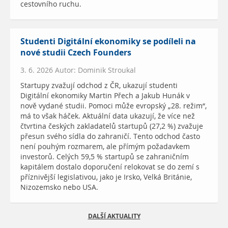
cestovního ruchu.
Studenti Digitální ekonomiky se podíleli na
nové studii Czech Founders
3. 6. 2026 Autor: Dominik Stroukal
Startupy zvažují odchod z ČR, ukazují studenti
Digitální ekonomiky Martin Přech a Jakub Hunák v
nově vydané studii. Pomoci může evropský „28. režim“,
má to však háček. Aktuální data ukazují, že více než
čtvrtina českých zakladatelů startupů (27,2 %) zvažuje
přesun svého sídla do zahraničí. Tento odchod často
není pouhým rozmarem, ale přímým požadavkem
investorů. Celých 59,5 % startupů se zahraničním
kapitálem dostalo doporučení relokovat se do zemí s
příznivější legislativou, jako je Irsko, Velká Británie,
Nizozemsko nebo USA.
DALŠÍ AKTUALITY