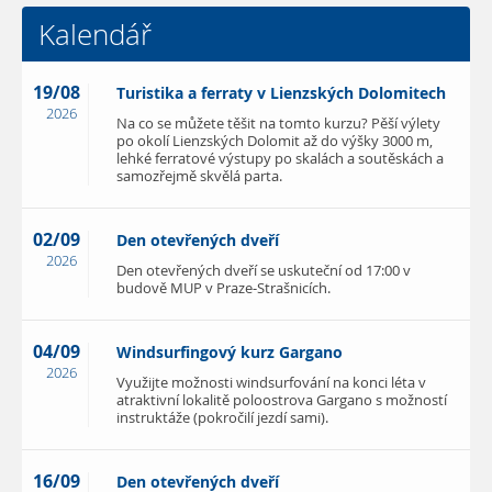
Kalendář
19/08
Turistika a ferraty v Lienzských Dolomitech
2026
Na co se můžete těšit na tomto kurzu? Pěší výlety
po okolí Lienzských Dolomit až do výšky 3000 m,
lehké ferratové výstupy po skalách a soutěskách a
samozřejmě skvělá parta.
02/09
Den otevřených dveří
2026
Den otevřených dveří se uskuteční od 17:00 v
budově MUP v Praze-Strašnicích.
04/09
Windsurfingový kurz Gargano
2026
Využijte možnosti windsurfování na konci léta v
atraktivní lokalitě poloostrova Gargano s možností
instruktáže (pokročilí jezdí sami).
16/09
Den otevřených dveří