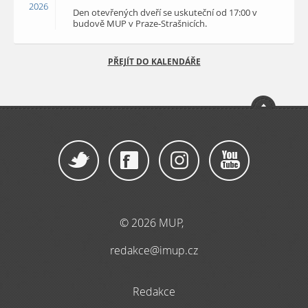
2026
Den otevřených dveří se uskuteční od 17:00 v
budově MUP v Praze-Strašnicích.
PŘEJÍT DO KALENDÁŘE
© 2026 MUP,
redakce@imup.cz
Redakce