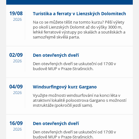
19/08
Turistika a ferraty v Lienzských Dolomitech
2026
Na co se můžete těšit na tomto kurzu? Pěší výlety
po okolí Lienzských Dolomit až do výšky 3000 m,
lehké ferratové výstupy po skalách a soutěskách a
samozřejmě skvělá parta.
02/09
Den otevřených dveří
2026
Den otevřených dveří se uskuteční od 17:00 v
budově MUP v Praze-Strašnicích.
04/09
Windsurfingový kurz Gargano
2026
Využijte možnosti windsurfování na konci léta v
atraktivní lokalitě poloostrova Gargano s možností
instruktáže (pokročilí jezdí sami).
16/09
Den otevřených dveří
2026
Den otevřených dveří se uskuteční od 17:00 v
budově MUP v Praze-Strašnicích.