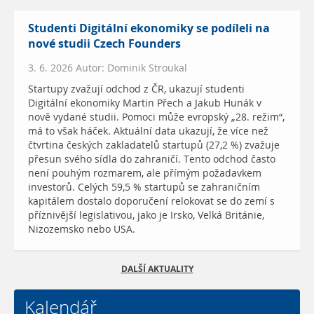
Studenti Digitální ekonomiky se podíleli na
nové studii Czech Founders
3. 6. 2026 Autor: Dominik Stroukal
Startupy zvažují odchod z ČR, ukazují studenti
Digitální ekonomiky Martin Přech a Jakub Hunák v
nově vydané studii. Pomoci může evropský „28. režim“,
má to však háček. Aktuální data ukazují, že více než
čtvrtina českých zakladatelů startupů (27,2 %) zvažuje
přesun svého sídla do zahraničí. Tento odchod často
není pouhým rozmarem, ale přímým požadavkem
investorů. Celých 59,5 % startupů se zahraničním
kapitálem dostalo doporučení relokovat se do zemí s
příznivější legislativou, jako je Irsko, Velká Británie,
Nizozemsko nebo USA.
DALŠÍ AKTUALITY
Kalendář