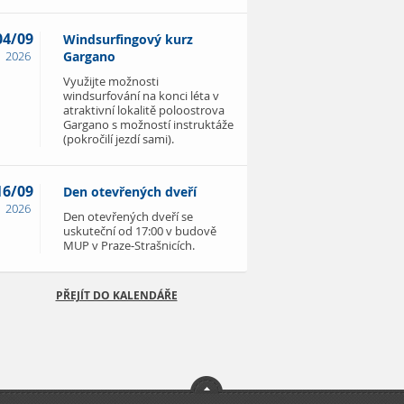
04/09
Windsurfingový kurz
2026
Gargano
Využijte možnosti
windsurfování na konci léta v
atraktivní lokalitě poloostrova
Gargano s možností instruktáže
(pokročilí jezdí sami).
16/09
Den otevřených dveří
2026
Den otevřených dveří se
uskuteční od 17:00 v budově
MUP v Praze-Strašnicích.
PŘEJÍT DO KALENDÁŘE