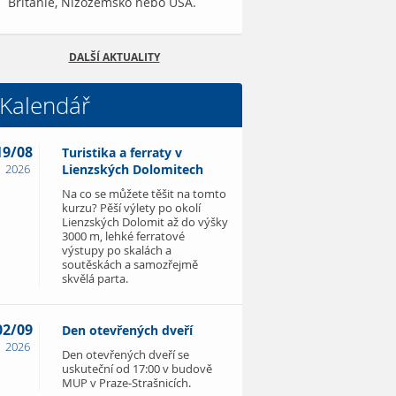
Británie, Nizozemsko nebo USA.
DALŠÍ AKTUALITY
Kalendář
19/08
Turistika a ferraty v
2026
Lienzských Dolomitech
Na co se můžete těšit na tomto
kurzu? Pěší výlety po okolí
Lienzských Dolomit až do výšky
3000 m, lehké ferratové
výstupy po skalách a
soutěskách a samozřejmě
skvělá parta.
02/09
Den otevřených dveří
2026
Den otevřených dveří se
uskuteční od 17:00 v budově
MUP v Praze-Strašnicích.