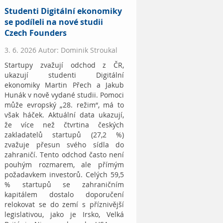
Studenti Digitální ekonomiky
se podíleli na nové studii
Czech Founders
3. 6. 2026 Autor: Dominik Stroukal
Startupy zvažují odchod z ČR,
ukazují studenti Digitální
ekonomiky Martin Přech a Jakub
Hunák v nově vydané studii. Pomoci
může evropský „28. režim“, má to
však háček. Aktuální data ukazují,
že více než čtvrtina českých
zakladatelů startupů (27,2 %)
zvažuje přesun svého sídla do
zahraničí. Tento odchod často není
pouhým rozmarem, ale přímým
požadavkem investorů. Celých 59,5
% startupů se zahraničním
kapitálem dostalo doporučení
relokovat se do zemí s příznivější
legislativou, jako je Irsko, Velká