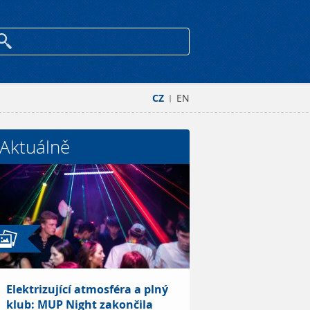
CZ
EN
|
Aktuálně
Elektrizující atmosféra a plný
klub: MUP Night zakončila