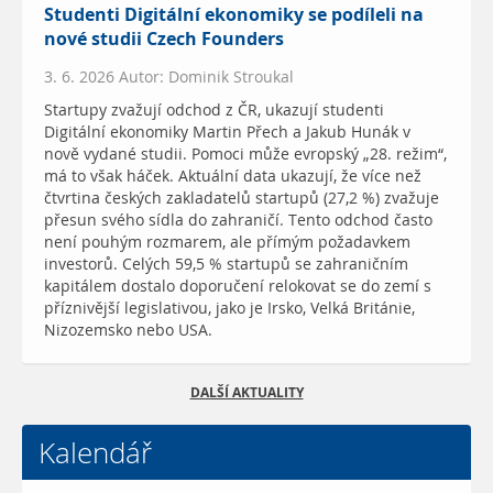
Studenti Digitální ekonomiky se podíleli na
nové studii Czech Founders
3. 6. 2026 Autor: Dominik Stroukal
Startupy zvažují odchod z ČR, ukazují studenti
Digitální ekonomiky Martin Přech a Jakub Hunák v
nově vydané studii. Pomoci může evropský „28. režim“,
má to však háček. Aktuální data ukazují, že více než
čtvrtina českých zakladatelů startupů (27,2 %) zvažuje
přesun svého sídla do zahraničí. Tento odchod často
není pouhým rozmarem, ale přímým požadavkem
investorů. Celých 59,5 % startupů se zahraničním
kapitálem dostalo doporučení relokovat se do zemí s
příznivější legislativou, jako je Irsko, Velká Británie,
Nizozemsko nebo USA.
DALŠÍ AKTUALITY
Kalendář