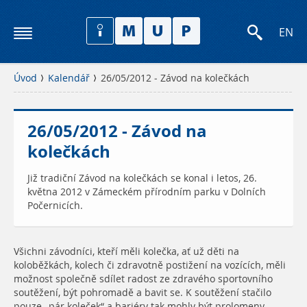
EN
Úvod
Kalendář
26/05/2012 - Závod na kolečkách
26/05/2012 - Závod na
kolečkách
Již tradiční Závod na kolečkách se konal i letos, 26.
května 2012 v Zámeckém přírodním parku v Dolních
Počernicích.
Všichni závodníci, kteří měli kolečka, ať už děti na
koloběžkách, kolech či zdravotně postižení na vozících, měli
možnost společně sdílet radost ze zdravého sportovního
soutěžení, být pohromadě a bavit se. K soutěžení stačilo
pouze „pár koleček“ a bariéry tak mohly být prolomeny.