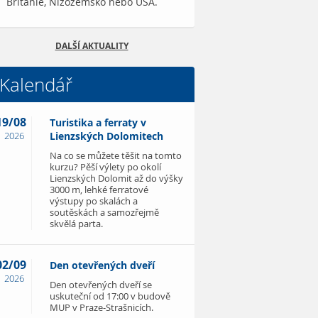
Británie, Nizozemsko nebo USA.
DALŠÍ AKTUALITY
Kalendář
19/08
Turistika a ferraty v
2026
Lienzských Dolomitech
Na co se můžete těšit na tomto
kurzu? Pěší výlety po okolí
Lienzských Dolomit až do výšky
3000 m, lehké ferratové
výstupy po skalách a
soutěskách a samozřejmě
skvělá parta.
02/09
Den otevřených dveří
2026
Den otevřených dveří se
uskuteční od 17:00 v budově
MUP v Praze-Strašnicích.