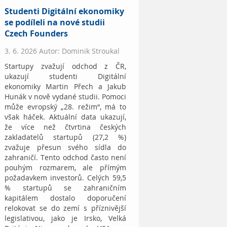
Studenti Digitální ekonomiky
se podíleli na nové studii
Czech Founders
3. 6. 2026 Autor: Dominik Stroukal
Startupy zvažují odchod z ČR,
ukazují studenti Digitální
ekonomiky Martin Přech a Jakub
Hunák v nově vydané studii. Pomoci
může evropský „28. režim“, má to
však háček. Aktuální data ukazují,
že více než čtvrtina českých
zakladatelů startupů (27,2 %)
zvažuje přesun svého sídla do
zahraničí. Tento odchod často není
pouhým rozmarem, ale přímým
požadavkem investorů. Celých 59,5
% startupů se zahraničním
kapitálem dostalo doporučení
relokovat se do zemí s příznivější
legislativou, jako je Irsko, Velká