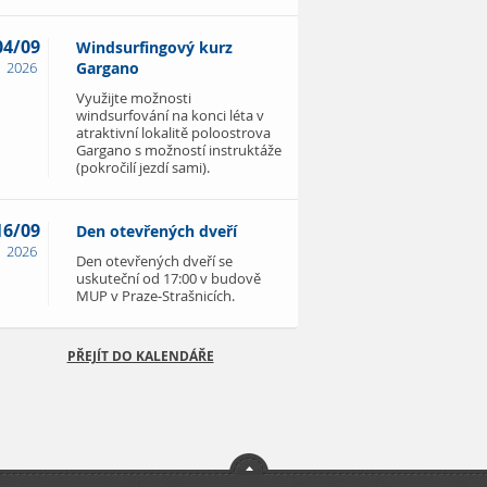
04/09
Windsurfingový kurz
2026
Gargano
Využijte možnosti
windsurfování na konci léta v
atraktivní lokalitě poloostrova
Gargano s možností instruktáže
(pokročilí jezdí sami).
16/09
Den otevřených dveří
2026
Den otevřených dveří se
uskuteční od 17:00 v budově
MUP v Praze-Strašnicích.
PŘEJÍT DO KALENDÁŘE