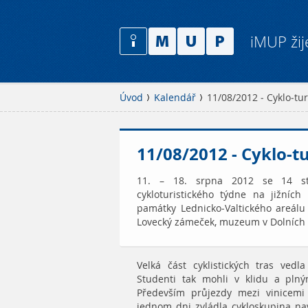
iMUP žij
Úvod
Kalendář
11/08/2012 - Cyklo-tur
11/08/2012 - Cyklo-t
11. – 18. srpna 2012 se 14 stud
cykloturistického týdne na jižních
památky Lednicko-Valtického areálu 
Lovecký zámeček, muzeum v Dolních V
Velká část cyklistických tras ved
Studenti tak mohli v klidu a plný
Především průjezdy mezi vinicem
jednom dni zvládla cykloskupina na