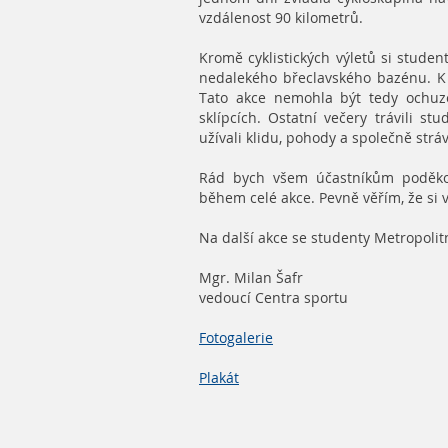
vzdálenost 90 kilometrů.
Kromě cyklistických výletů si studen
nedalekého břeclavského bazénu. K 
Tato akce nemohla být tedy ochuze
sklípcích. Ostatní večery trávili s
užívali klidu, pohody a společně strá
Rád bych všem účastníkům poděkov
během celé akce. Pevně věřím, že si vši
Na další akce se studenty Metropolitn
Mgr. Milan Šafr
vedoucí Centra sportu
Fotogalerie
Plakát