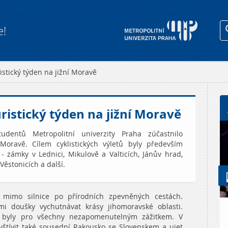
e!
istický týden na jižní Moravě
uristický týden na jižní Moravě
entů Metropolitní univerzity Praha zúčastnilo
 Moravě. Cílem cyklistických výletů byly především
- zámky v Lednici, Mikulově a Valticích, Jánův hrad,
ěstonicích a další.
la mimo silnice po přírodních zpevněných cestách.
mi doušky vychutnávat krásy jihomoravské oblasti.
i byly pro všechny nezapomenutelným zážitkem. V
vštívit také sousední Rakousko se Slovenskem a ujet