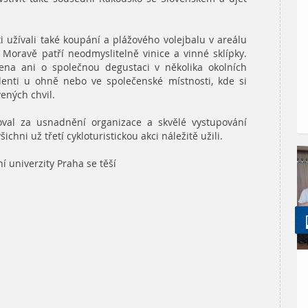
ti užívali také koupání a plážového volejbalu v areálu
Moravě patří neodmyslitelně vinice a vinné sklípky.
na ani o společnou degustaci v několika okolních
tudenti u ohně nebo ve společenské místnosti, kde si
vených chvil.
al za usnadnění organizace a skvělé vystupování
chni už třetí cykloturistickou akci náležitě užili.
í univerzity Praha se těší