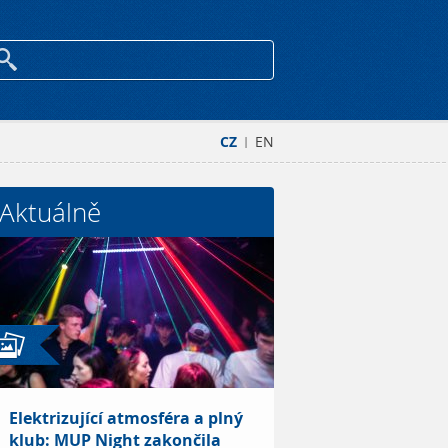
CZ
EN
|
Aktuálně
Elektrizující atmosféra a plný
klub: MUP Night zakončila