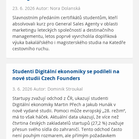
23. 6. 2026 Autor: Nora Dolanská
Slavnostním předáním certifikátů studentům, kteří
absolvovali kurz pro General Sales Agenty v oblasti
marketingu leteckých společností a destinačního
managementu, letos poprvé vyvrcholila doplňková
výuka bakalářského i magisterského studia na Katedře
cestovního ruchu.
Studenti Digitální ekonomiky se podíleli na
nové studii Czech Founders
3. 6. 2026 Autor: Dominik Stroukal
Startupy zvažují odchod z ČR, ukazují studenti
Digitální ekonomiky Martin Přech a Jakub Hunák v
nově vydané studii. Pomoci může evropský „28. režim“,
má to však háček. Aktuální data ukazují, že více než
čtvrtina českých zakladatelů startupů (27,2 %) zvažuje
přesun svého sídla do zahraničí. Tento odchod často
není pouhým rozmarem, ale přímým požadavkem