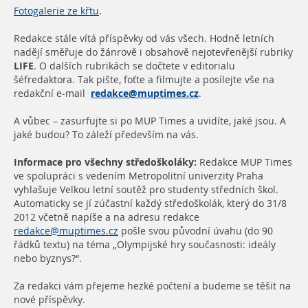
Fotogalerie ze křtu
.
Redakce stále vítá příspěvky od vás všech. Hodně letních
nadějí směřuje do žánrově i obsahově nejotevřenější rubriky
LIFE
. O dalších rubrikách se dočtete v editorialu
šéfredaktora. Tak pište, foťte a filmujte a posílejte vše na
redakční e-mail
redakce@muptimes.cz
.
A vůbec – zasurfujte si po MUP Times a uvidíte, jaké jsou. A
jaké budou? To záleží především na vás.
Informace pro všechny středoškoláky:
Redakce MUP Times
ve spolupráci s vedením Metropolitní univerzity Praha
vyhlašuje Velkou letní soutěž pro studenty středních škol.
Automaticky se jí zúčastní každý středoškolák, který do 31/8
2012 včetně napíše a na adresu redakce
redakce@muptimes.cz
pošle svou původní úvahu (do 90
řádků textu) na téma „Olympijské hry současnosti: ideály
nebo byznys?“.
Za redakci vám přejeme hezké počtení a budeme se těšit na
nové příspěvky.