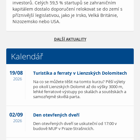
investorů. Celých 59,5 % startupů se zahraničním
kapitálem dostalo doporučení relokovat se do zemí s
příznivější legislativou, jako je Irsko, Velká Británie,
Nizozemsko nebo USA.
DALŠÍ AKTUALITY
Kalendář
19/08
Turistika a ferraty v Lienzských Dolomitech
2026
Na co se můžete těšit na tomto kurzu? Pěší výlety
po okolí Lienzských Dolomit až do výšky 3000 m,
lehké ferratové výstupy po skalách a soutěskách a
samozřejmě skvělá parta.
02/09
Den otevřených dveří
2026
Den otevřených dveří se uskuteční od 17:00 v
budově MUP v Praze-Strašnicích.