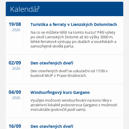
Kalendář
19/08
Turistika a ferraty v Lienzských Dolomitech
2026
Na co se můžete těšit na tomto kurzu? Pěší výlety
po okolí Lienzských Dolomit až do výšky 3000 m,
lehké ferratové výstupy po skalách a soutěskách a
samozřejmě skvělá parta.
02/09
Den otevřených dveří
2026
Den otevřených dveří se uskuteční od 17:00 v
budově MUP v Praze-Strašnicích.
04/09
Windsurfingový kurz Gargano
2026
Využijte možnosti windsurfování na konci léta v
atraktivní lokalitě poloostrova Gargano s možností
instruktáže (pokročilí jezdí sami).
16/09
Den otevřených dveří