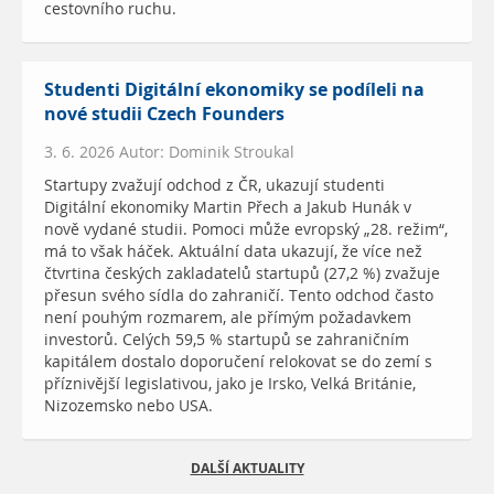
cestovního ruchu.
Studenti Digitální ekonomiky se podíleli na
nové studii Czech Founders
3. 6. 2026 Autor: Dominik Stroukal
Startupy zvažují odchod z ČR, ukazují studenti
Digitální ekonomiky Martin Přech a Jakub Hunák v
nově vydané studii. Pomoci může evropský „28. režim“,
má to však háček. Aktuální data ukazují, že více než
čtvrtina českých zakladatelů startupů (27,2 %) zvažuje
přesun svého sídla do zahraničí. Tento odchod často
není pouhým rozmarem, ale přímým požadavkem
investorů. Celých 59,5 % startupů se zahraničním
kapitálem dostalo doporučení relokovat se do zemí s
příznivější legislativou, jako je Irsko, Velká Británie,
Nizozemsko nebo USA.
DALŠÍ AKTUALITY