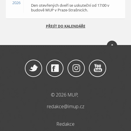
2026
Den otevřených dveří se uskuteční od 17:00 v
budově MUP v Praze-Strašnicích.
PŘEJÍT DO KALENDÁŘE
© 2026 MUP,
redakce@imup.cz
Redakce