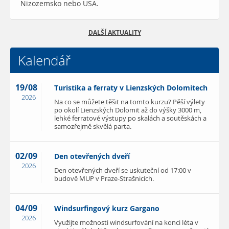
Nizozemsko nebo USA.
DALŠÍ AKTUALITY
Kalendář
19/08
Turistika a ferraty v Lienzských Dolomitech
2026
Na co se můžete těšit na tomto kurzu? Pěší výlety
po okolí Lienzských Dolomit až do výšky 3000 m,
lehké ferratové výstupy po skalách a soutěskách a
samozřejmě skvělá parta.
02/09
Den otevřených dveří
2026
Den otevřených dveří se uskuteční od 17:00 v
budově MUP v Praze-Strašnicích.
04/09
Windsurfingový kurz Gargano
2026
Využijte možnosti windsurfování na konci léta v