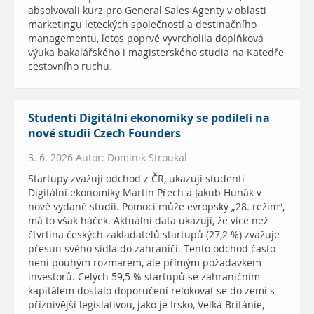
absolvovali kurz pro General Sales Agenty v oblasti
marketingu leteckých společností a destinačního
managementu, letos poprvé vyvrcholila doplňková
výuka bakalářského i magisterského studia na Katedře
cestovního ruchu.
Studenti Digitální ekonomiky se podíleli na
nové studii Czech Founders
3. 6. 2026 Autor: Dominik Stroukal
Startupy zvažují odchod z ČR, ukazují studenti
Digitální ekonomiky Martin Přech a Jakub Hunák v
nově vydané studii. Pomoci může evropský „28. režim“,
má to však háček. Aktuální data ukazují, že více než
čtvrtina českých zakladatelů startupů (27,2 %) zvažuje
přesun svého sídla do zahraničí. Tento odchod často
není pouhým rozmarem, ale přímým požadavkem
investorů. Celých 59,5 % startupů se zahraničním
kapitálem dostalo doporučení relokovat se do zemí s
příznivější legislativou, jako je Irsko, Velká Británie,