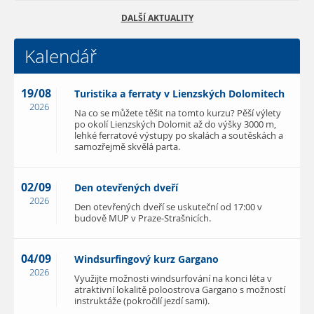
DALŠÍ AKTUALITY
Kalendář
19/08
Turistika a ferraty v Lienzských Dolomitech
2026
Na co se můžete těšit na tomto kurzu? Pěší výlety
po okolí Lienzských Dolomit až do výšky 3000 m,
lehké ferratové výstupy po skalách a soutěskách a
samozřejmě skvělá parta.
02/09
Den otevřených dveří
2026
Den otevřených dveří se uskuteční od 17:00 v
budově MUP v Praze-Strašnicích.
04/09
Windsurfingový kurz Gargano
2026
Využijte možnosti windsurfování na konci léta v
atraktivní lokalitě poloostrova Gargano s možností
instruktáže (pokročilí jezdí sami).