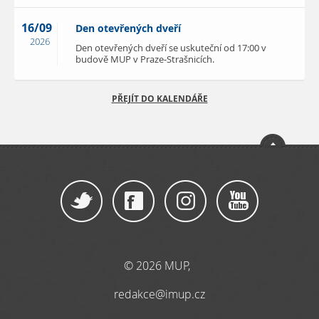
16/09
Den otevřených dveří
2026
Den otevřených dveří se uskuteční od 17:00 v
budově MUP v Praze-Strašnicích.
PŘEJÍT DO KALENDÁŘE
© 2026 MUP,
redakce@imup.cz