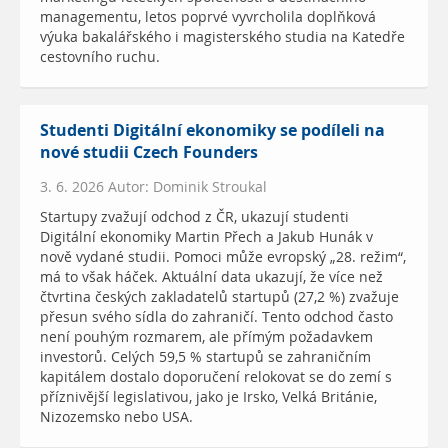
managementu, letos poprvé vyvrcholila doplňková
výuka bakalářského i magisterského studia na Katedře
cestovního ruchu.
Studenti Digitální ekonomiky se podíleli na
nové studii Czech Founders
3. 6. 2026 Autor: Dominik Stroukal
Startupy zvažují odchod z ČR, ukazují studenti
Digitální ekonomiky Martin Přech a Jakub Hunák v
nově vydané studii. Pomoci může evropský „28. režim“,
má to však háček. Aktuální data ukazují, že více než
čtvrtina českých zakladatelů startupů (27,2 %) zvažuje
přesun svého sídla do zahraničí. Tento odchod často
není pouhým rozmarem, ale přímým požadavkem
investorů. Celých 59,5 % startupů se zahraničním
kapitálem dostalo doporučení relokovat se do zemí s
příznivější legislativou, jako je Irsko, Velká Británie,
Nizozemsko nebo USA.