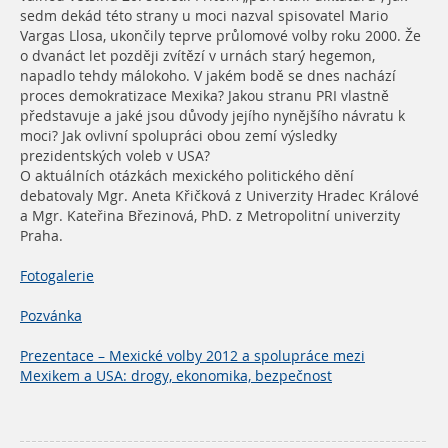
sedm dekád této strany u moci nazval spisovatel Mario
Vargas Llosa, ukončily teprve průlomové volby roku 2000. Že
o dvanáct let později zvítězí v urnách starý hegemon,
napadlo tehdy málokoho. V jakém bodě se dnes nachází
proces demokratizace Mexika? Jakou stranu PRI vlastně
představuje a jaké jsou důvody jejího nynějšího návratu k
moci? Jak ovlivní spolupráci obou zemí výsledky
prezidentských voleb v USA?
O aktuálních otázkách mexického politického dění
debatovaly Mgr. Aneta Křičková z Univerzity Hradec Králové
a Mgr. Kateřina Březinová, PhD. z Metropolitní univerzity
Praha.
Fotogalerie
Pozvánka
Prezentace – Mexické volby 2012 a spolupráce mezi
Mexikem a USA: drogy, ekonomika, bezpečnost