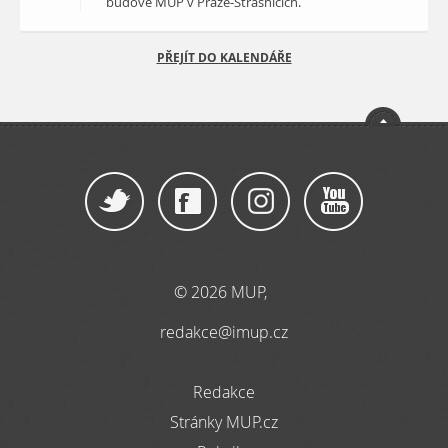
budově MUP v Praze-Strašnicích.
PŘEJÍT DO KALENDÁŘE
© 2026 MUP,
redakce@imup.cz
Redakce
Stránky MUP.cz