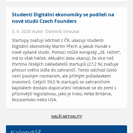
Studenti Digitální ekonomiky se podíleli na
nové studii Czech Founders
3. 6. 2026 Autor: Dominik Stroukal
Startupy zvažují odchod z ČR, ukazují studenti
Digitální ekonomiky Martin Přech a Jakub Hunák v
nově vydané studii. Pomoci může evropský „28. režim“,
má to však háček. Aktuální data ukazují, že více než
čtvrtina českých zakladatelů startupů (27,2 %) zvažuje
přesun svého sídla do zahraničí. Tento odchod často
není pouhým rozmarem, ale přímým požadavkem
investorů. Celých 59,5 % startupů se zahraničním
kapitálem dostalo doporučení relokovat se do zemí s
příznivější legislativou, jako je Irsko, Velká Británie,
Nizozemsko nebo USA.
DALŠÍ AKTUALITY
Kalendář