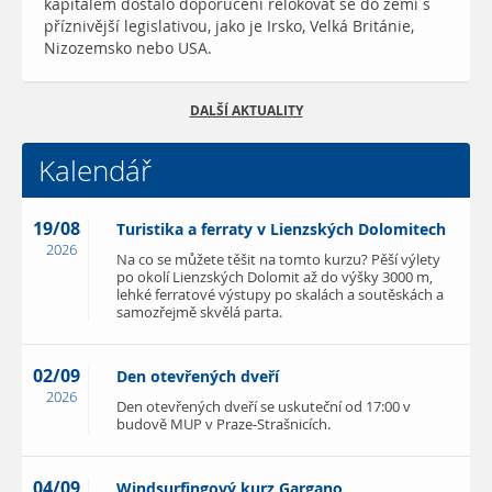
kapitálem dostalo doporučení relokovat se do zemí s
příznivější legislativou, jako je Irsko, Velká Británie,
Nizozemsko nebo USA.
DALŠÍ AKTUALITY
Kalendář
19/08
Turistika a ferraty v Lienzských Dolomitech
2026
Na co se můžete těšit na tomto kurzu? Pěší výlety
po okolí Lienzských Dolomit až do výšky 3000 m,
lehké ferratové výstupy po skalách a soutěskách a
samozřejmě skvělá parta.
02/09
Den otevřených dveří
2026
Den otevřených dveří se uskuteční od 17:00 v
budově MUP v Praze-Strašnicích.
04/09
Windsurfingový kurz Gargano