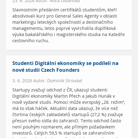
23. 6. 2026 Autor: Nora Dolanská
Slavnostním předáním certifikátů studentům, kteří
absolvovali kurz pro General Sales Agenty v oblasti
marketingu leteckých společností a destinačního
managementu, letos poprvé vyvrcholila doplňková
výuka bakalářského i magisterského studia na Katedře
cestovního ruchu.
Studenti Digitální ekonomiky se podíleli na
nové studii Czech Founders
3. 6. 2026 Autor: Dominik Stroukal
Startupy zvažují odchod z ČR, ukazují studenti
Digitální ekonomiky Martin Přech a Jakub Hunák v
nově vydané studii. Pomoci může evropský „28. režim“,
má to však háček. Aktuální data ukazují, že více než
čtvrtina českých zakladatelů startupů (27,2 %) zvažuje
přesun svého sídla do zahraničí. Tento odchod často
není pouhým rozmarem, ale přímým požadavkem
investorů. Celých 59,5 % startupů se zahraničním