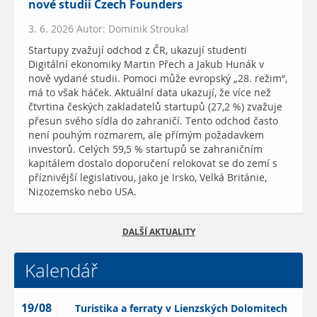
nové studii Czech Founders
3. 6. 2026 Autor: Dominik Stroukal
Startupy zvažují odchod z ČR, ukazují studenti
Digitální ekonomiky Martin Přech a Jakub Hunák v
nově vydané studii. Pomoci může evropský „28. režim“,
má to však háček. Aktuální data ukazují, že více než
čtvrtina českých zakladatelů startupů (27,2 %) zvažuje
přesun svého sídla do zahraničí. Tento odchod často
není pouhým rozmarem, ale přímým požadavkem
investorů. Celých 59,5 % startupů se zahraničním
kapitálem dostalo doporučení relokovat se do zemí s
příznivější legislativou, jako je Irsko, Velká Británie,
Nizozemsko nebo USA.
DALŠÍ AKTUALITY
Kalendář
19/08
Turistika a ferraty v Lienzských Dolomitech