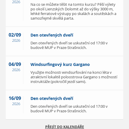
2026
Na co se můžete těšit na tomto kurzu? Pěší výlety
po okolí Lienzských Dolomit až do výšky 3000 m,
lehké ferratové výstupy po skalách a soutěskách a
samozřejmě skvělá parta.
02/09
Den otevřených dveří
2026
Den otevřených dveří se uskuteční od 17:00 v
budově MUP v Praze-Strašnicích.
04/09
Windsurfingový kurz Gargano
2026
Využijte možnosti windsurfování na konci léta v
atraktivní lokalitě poloostrova Gargano s možností
instruktáže (pokročilí jezdí sami).
16/09
Den otevřených dveří
2026
Den otevřených dveří se uskuteční od 17:00 v
budově MUP v Praze-Strašnicích.
PŘEJÍT DO KALENDÁŘE