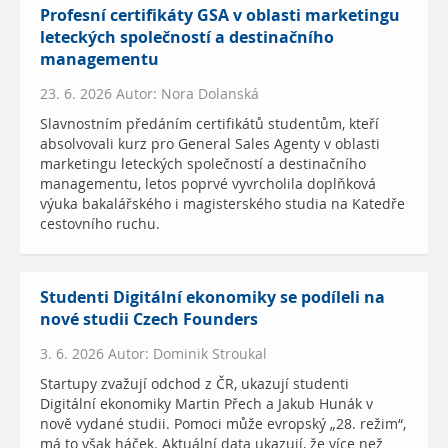
Profesní certifikáty GSA v oblasti marketingu
leteckých společností a destinačního
managementu
23. 6. 2026 Autor: Nora Dolanská
Slavnostním předáním certifikátů studentům, kteří
absolvovali kurz pro General Sales Agenty v oblasti
marketingu leteckých společností a destinačního
managementu, letos poprvé vyvrcholila doplňková
výuka bakalářského i magisterského studia na Katedře
cestovního ruchu.
Studenti Digitální ekonomiky se podíleli na
nové studii Czech Founders
3. 6. 2026 Autor: Dominik Stroukal
Startupy zvažují odchod z ČR, ukazují studenti
Digitální ekonomiky Martin Přech a Jakub Hunák v
nově vydané studii. Pomoci může evropský „28. režim“,
má to však háček. Aktuální data ukazují, že více než