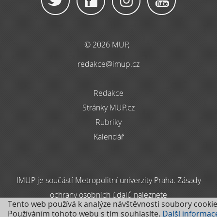
© 2026 MUP,
redakce@imup.cz
Redakce
Stránky MUP.cz
Rubriky
Kalendář
IMUP je součástí Metropolitní univerzity Praha. Zásady
ochrany osobních údajů naleznete
Tento web používá k analýze návštěvnosti soubory cookie
zde
Používáním tohoto webu s tím souhlasíte.
Další informac