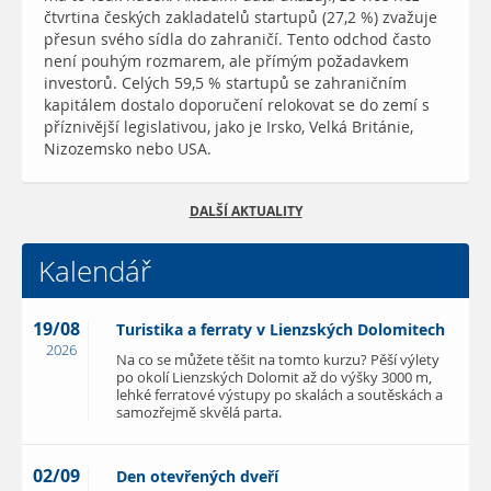
čtvrtina českých zakladatelů startupů (27,2 %) zvažuje
přesun svého sídla do zahraničí. Tento odchod často
není pouhým rozmarem, ale přímým požadavkem
investorů. Celých 59,5 % startupů se zahraničním
kapitálem dostalo doporučení relokovat se do zemí s
příznivější legislativou, jako je Irsko, Velká Británie,
Nizozemsko nebo USA.
DALŠÍ AKTUALITY
Kalendář
19/08
Turistika a ferraty v Lienzských Dolomitech
2026
Na co se můžete těšit na tomto kurzu? Pěší výlety
po okolí Lienzských Dolomit až do výšky 3000 m,
lehké ferratové výstupy po skalách a soutěskách a
samozřejmě skvělá parta.
02/09
Den otevřených dveří