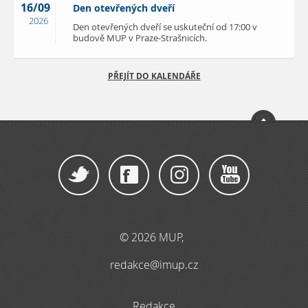
16/09
Den otevřených dveří
2026
Den otevřených dveří se uskuteční od 17:00 v
budově MUP v Praze-Strašnicích.
PŘEJÍT DO KALENDÁŘE
© 2026 MUP,
redakce@imup.cz
Redakce