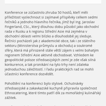
Konference se zúčastnilo zhruba 50 hostů, kteří měli
příležitost vyslechnout si zajímavé příspěvky celkem sedmi
řečníků a jednoho hlavního řečníka, jímž byl Ing. Jaroslav
Fingerland, CSc., který dlouhou dobu působil jako obchodní
rada v Rusku a k regionu Střední Asie má zejména v
obchodní oblasti velmi blízko a dlouhodobě jej sleduje.
Řečníci pocházeli jak z akademické obce, tak i ze státního
sektoru (Ministerstva průmyslu a obchodu) a soukromé
sféry, která má přirozeně stále větší zájem s velmi bohatým
regionem Střední Asie aktivně obchodovat. Vzhledem ke
geopolitické poloze středoasijských zemí je zde však silná
konkurence, a tak pronikání na tyto trhy není zdaleka
jednoduchou záležitostí. I řadu praktických rad se mohli
účastníci konference dozvědět.
Pohoštění na konferenci bylo stylové. Ochutnávky
středoasijské a zakavkazské kuchyně připravila společnost
Ethnocatering, které tímto patří dík za mimořádný kulinářský
zážitek.