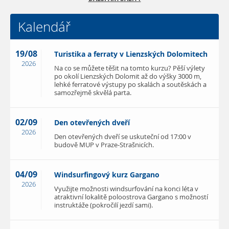
Kalendář
19/08
Turistika a ferraty v Lienzských Dolomitech
2026
Na co se můžete těšit na tomto kurzu? Pěší výlety
po okolí Lienzských Dolomit až do výšky 3000 m,
lehké ferratové výstupy po skalách a soutěskách a
samozřejmě skvělá parta.
02/09
Den otevřených dveří
2026
Den otevřených dveří se uskuteční od 17:00 v
budově MUP v Praze-Strašnicích.
04/09
Windsurfingový kurz Gargano
2026
Využijte možnosti windsurfování na konci léta v
atraktivní lokalitě poloostrova Gargano s možností
instruktáže (pokročilí jezdí sami).