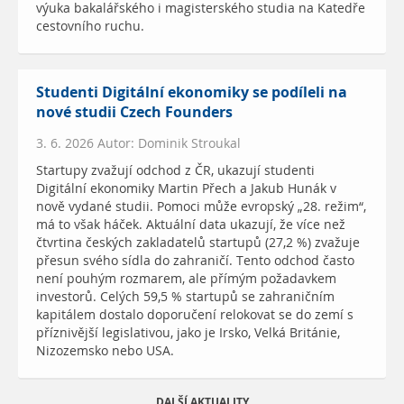
výuka bakalářského i magisterského studia na Katedře
cestovního ruchu.
Studenti Digitální ekonomiky se podíleli na
nové studii Czech Founders
3. 6. 2026 Autor: Dominik Stroukal
Startupy zvažují odchod z ČR, ukazují studenti
Digitální ekonomiky Martin Přech a Jakub Hunák v
nově vydané studii. Pomoci může evropský „28. režim“,
má to však háček. Aktuální data ukazují, že více než
čtvrtina českých zakladatelů startupů (27,2 %) zvažuje
přesun svého sídla do zahraničí. Tento odchod často
není pouhým rozmarem, ale přímým požadavkem
investorů. Celých 59,5 % startupů se zahraničním
kapitálem dostalo doporučení relokovat se do zemí s
příznivější legislativou, jako je Irsko, Velká Británie,
Nizozemsko nebo USA.
DALŠÍ AKTUALITY