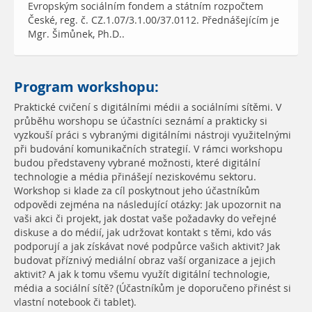
Evropským sociálním fondem a státním rozpočtem
České, reg. č. CZ.1.07/3.1.00/37.0112. Přednášejícím je
Mgr. Šimůnek, Ph.D..
Program workshopu:
Praktické cvičení s digitálními médii a sociálními sítěmi. V
průběhu worshopu se účastníci seznámí a prakticky si
vyzkouší práci s vybranými digitálními nástroji využitelnými
při budování komunikačních strategií. V rámci workshopu
budou představeny vybrané možnosti, které digitální
technologie a média přinášejí neziskovému sektoru.
Workshop si klade za cíl poskytnout jeho účastníkům
odpovědi zejména na následující otázky: Jak upozornit na
vaši akci či projekt, jak dostat vaše požadavky do veřejné
diskuse a do médií, jak udržovat kontakt s těmi, kdo vás
podporují a jak získávat nové podpůrce vašich aktivit? Jak
budovat příznivý mediální obraz vaší organizace a jejich
aktivit? A jak k tomu všemu využít digitální technologie,
média a sociální sítě? (Účastníkům je doporučeno přinést si
vlastní notebook či tablet).