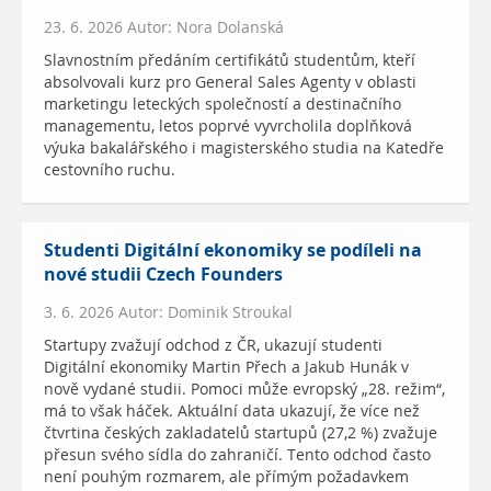
23. 6. 2026 Autor: Nora Dolanská
Slavnostním předáním certifikátů studentům, kteří
absolvovali kurz pro General Sales Agenty v oblasti
marketingu leteckých společností a destinačního
managementu, letos poprvé vyvrcholila doplňková
výuka bakalářského i magisterského studia na Katedře
cestovního ruchu.
Studenti Digitální ekonomiky se podíleli na
nové studii Czech Founders
3. 6. 2026 Autor: Dominik Stroukal
Startupy zvažují odchod z ČR, ukazují studenti
Digitální ekonomiky Martin Přech a Jakub Hunák v
nově vydané studii. Pomoci může evropský „28. režim“,
má to však háček. Aktuální data ukazují, že více než
čtvrtina českých zakladatelů startupů (27,2 %) zvažuje
přesun svého sídla do zahraničí. Tento odchod často
není pouhým rozmarem, ale přímým požadavkem