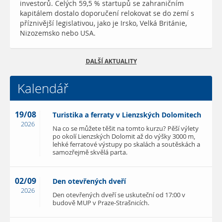
investorů. Celých 59,5 % startupů se zahraničním
kapitálem dostalo doporučení relokovat se do zemí s
příznivější legislativou, jako je Irsko, Velká Británie,
Nizozemsko nebo USA.
DALŠÍ AKTUALITY
Kalendář
19/08
Turistika a ferraty v Lienzských Dolomitech
2026
Na co se můžete těšit na tomto kurzu? Pěší výlety
po okolí Lienzských Dolomit až do výšky 3000 m,
lehké ferratové výstupy po skalách a soutěskách a
samozřejmě skvělá parta.
02/09
Den otevřených dveří
2026
Den otevřených dveří se uskuteční od 17:00 v
budově MUP v Praze-Strašnicích.