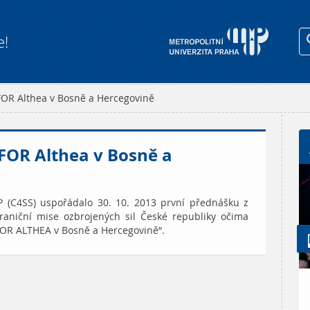
e!
FOR Althea v Bosně a Hercegovině
FOR Althea v Bosně a
 (C4SS) uspořádalo 30. 10. 2013 první přednášku z
hraniční mise ozbrojených sil České republiky očima
FOR ALTHEA v Bosně a Hercegovině“.