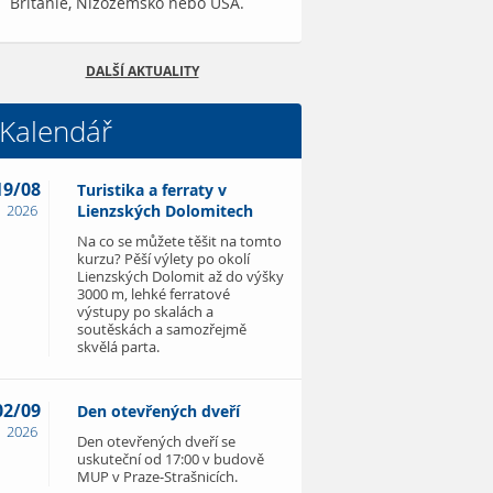
Británie, Nizozemsko nebo USA.
DALŠÍ AKTUALITY
Kalendář
19/08
Turistika a ferraty v
2026
Lienzských Dolomitech
Na co se můžete těšit na tomto
kurzu? Pěší výlety po okolí
Lienzských Dolomit až do výšky
3000 m, lehké ferratové
výstupy po skalách a
soutěskách a samozřejmě
skvělá parta.
02/09
Den otevřených dveří
2026
Den otevřených dveří se
uskuteční od 17:00 v budově
MUP v Praze-Strašnicích.