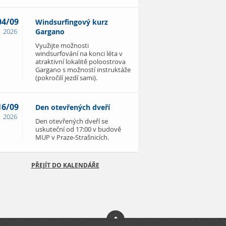
04/09
Windsurfingový kurz
2026
Gargano
Využijte možnosti
windsurfování na konci léta v
atraktivní lokalitě poloostrova
Gargano s možností instruktáže
(pokročilí jezdí sami).
16/09
Den otevřených dveří
2026
Den otevřených dveří se
uskuteční od 17:00 v budově
MUP v Praze-Strašnicích.
PŘEJÍT DO KALENDÁŘE