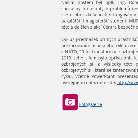
Naším hostem byl pplk. Ing. Boh
současných i minulých problémů řeše
své osobní zkušenosti s fungováním
bakalářští i magisterští studenti MU
této a dalších z akcí Centra bezpečn
Cyklus přednášek přímých účastníků 
pokračováním úspěšného cyklu veřej
v NATO, 20 let transformace ozbrojen
2013. Jeho cílem bylo zpřístupnit t
ozbrojených sil a výsledky této
ozbrojených sil, která se zintenziv
cyklu, včetně PowerPoint prezentac
uveřejnění) naleznete zde:
http://ww
Fotogalerie