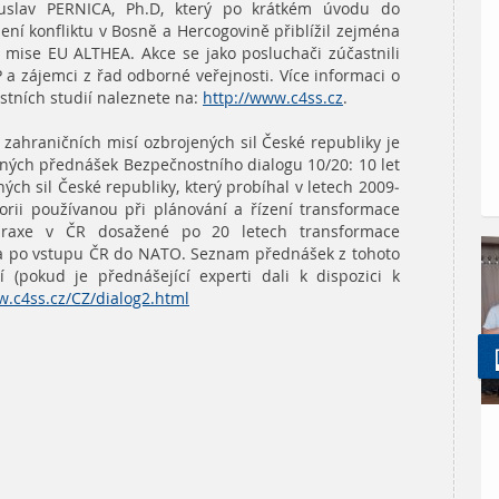
uslav PERNICA, Ph.D, který po krátkém úvodu do
ní konfliktu v Bosně a Hercogovině přiblížil zejména
 mise EU ALTHEA. Akce se jako posluchači zúčastnili
P a zájemci z řad odborné veřejnosti. Více informaci o
ostních studií naleznete na:
http://www.c4ss.cz
.
zahraničních misí ozbrojených sil České republiky je
ných přednášek Bezpečnostního dialogu 10/20: 10 let
ých sil České republiky, který probíhal v letech 2009-
eorii používanou při plánování a řízení transformace
 praxe v ČR dosažené po 20 letech transformace
nila po vstupu ČR do NATO. Seznam přednášek z tohoto
í (pokud je přednášející experti dali k dispozici k
w.c4ss.cz/CZ/dialog2.html