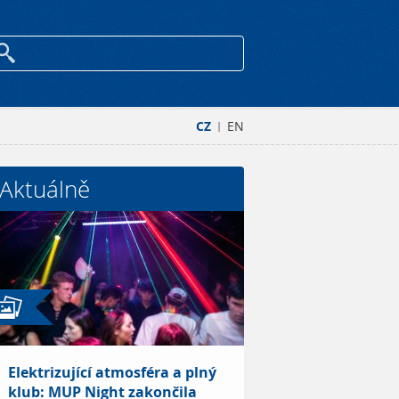
CZ
EN
|
Aktuálně
Elektrizující atmosféra a plný
klub: MUP Night zakončila