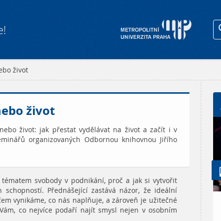
e!
ebo život
nebo život
ebo život: jak přestat vydělávat na život a začít i v
 seminářů organizovaných Odbornou knihovnou Jiřího
 tématem svobody v podnikání, proč a jak si vytvořit
h schopností. Přednášející zastává názor, že ideální
em vynikáme, co nás naplňuje, a zároveň je užitečné
 Vám, co nejvíce podaří najít smysl nejen v osobním