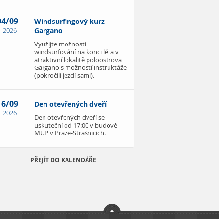
04/09
Windsurfingový kurz
2026
Gargano
Využijte možnosti
windsurfování na konci léta v
atraktivní lokalitě poloostrova
Gargano s možností instruktáže
(pokročilí jezdí sami).
16/09
Den otevřených dveří
2026
Den otevřených dveří se
uskuteční od 17:00 v budově
MUP v Praze-Strašnicích.
PŘEJÍT DO KALENDÁŘE