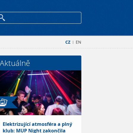
CZ
EN
|
Aktuálně
Elektrizující atmosféra a plný
klub: MUP Night zakončila