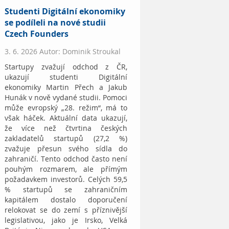
Studenti Digitální ekonomiky
se podíleli na nové studii
Czech Founders
3. 6. 2026 Autor: Dominik Stroukal
Startupy zvažují odchod z ČR,
ukazují studenti Digitální
ekonomiky Martin Přech a Jakub
Hunák v nově vydané studii. Pomoci
může evropský „28. režim“, má to
však háček. Aktuální data ukazují,
že více než čtvrtina českých
zakladatelů startupů (27,2 %)
zvažuje přesun svého sídla do
zahraničí. Tento odchod často není
pouhým rozmarem, ale přímým
požadavkem investorů. Celých 59,5
% startupů se zahraničním
kapitálem dostalo doporučení
relokovat se do zemí s příznivější
legislativou, jako je Irsko, Velká