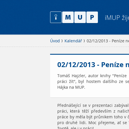
iMUP žij
Úvod
Kalendář
02/12/2013 - Peníze n
02/12/2013 - Peníze 
Tomáš Hajzler, autor knihy "Peníze n
práci žít", byl hostem dalšího ze
Hájka na MUP.
Přednášející se v prezentaci zabýval
práci, která těží především z našic
práce by měla být průnikem toho v č
pro druhé lidi. Moc přejeme, ať se
životě, ale i v práci!