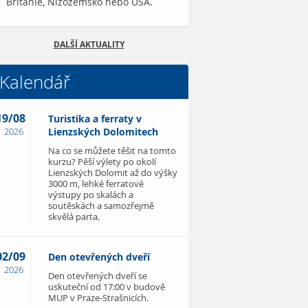
Británie, Nizozemsko nebo USA.
DALŠÍ AKTUALITY
Kalendář
19/08
Turistika a ferraty v
2026
Lienzských Dolomitech
Na co se můžete těšit na tomto
kurzu? Pěší výlety po okolí
Lienzských Dolomit až do výšky
3000 m, lehké ferratové
výstupy po skalách a
soutěskách a samozřejmě
skvělá parta.
02/09
Den otevřených dveří
2026
Den otevřených dveří se
uskuteční od 17:00 v budově
MUP v Praze-Strašnicích.