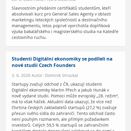
Slavnostním předáním certifikátů studentům, kteří
absolvovali kurz pro General Sales Agenty v oblasti
marketingu leteckých společností a destinačního
managementu, letos poprvé vyvrcholila doplňková
výuka bakalářského i magisterského studia na Katedře
cestovního ruchu.
Studenti Digitální ekonomiky se podíleli na
nové studii Czech Founders
3. 6. 2026 Autor: Dominik Stroukal
Startupy zvažují odchod z ČR, ukazují studenti
Digitální ekonomiky Martin Přech a Jakub Hunák v
nově vydané studii. Pomoci může evropský „28. režim“,
má to však háček. Aktuální data ukazují, že více než
čtvrtina českých zakladatelů startupů (27,2 %) zvažuje
přesun svého sídla do zahraničí. Tento odchod často
není pouhým rozmarem, ale přímým požadavkem
investorů. Celých 59,5 % startupů se zahraničním