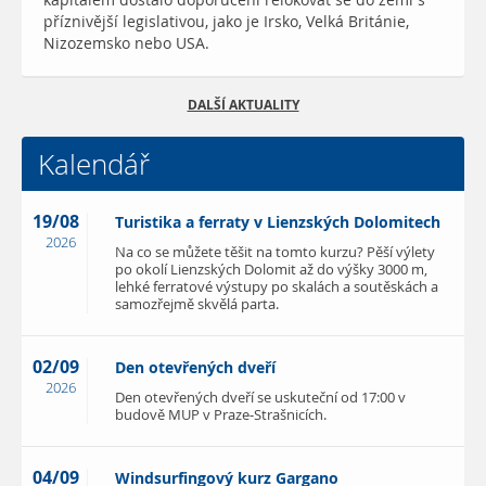
kapitálem dostalo doporučení relokovat se do zemí s
příznivější legislativou, jako je Irsko, Velká Británie,
Nizozemsko nebo USA.
DALŠÍ AKTUALITY
Kalendář
19/08
Turistika a ferraty v Lienzských Dolomitech
2026
Na co se můžete těšit na tomto kurzu? Pěší výlety
po okolí Lienzských Dolomit až do výšky 3000 m,
lehké ferratové výstupy po skalách a soutěskách a
samozřejmě skvělá parta.
02/09
Den otevřených dveří
2026
Den otevřených dveří se uskuteční od 17:00 v
budově MUP v Praze-Strašnicích.
04/09
Windsurfingový kurz Gargano