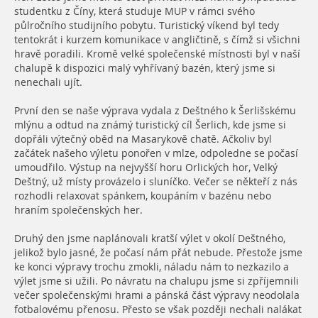
studentku z Číny, která studuje MUP v rámci svého
půlročního studijního pobytu. Turistický víkend byl tedy
tentokrát i kurzem komunikace v angličtině, s čímž si všichni
hravě poradili. Kromě velké společenské místnosti byl v naší
chalupě k dispozici malý vyhřívaný bazén, který jsme si
nenechali ujít.
První den se naše výprava vydala z Deštného k Šerlišskému
mlýnu a odtud na známý turistický cíl Šerlich, kde jsme si
dopřáli výtečný oběd na Masarykově chatě. Ačkoliv byl
začátek našeho výletu ponořen v mlze, odpoledne se počasí
umoudřilo. Výstup na nejvyšší horu Orlických hor, Velký
Deštný, už místy provázelo i sluníčko. Večer se někteří z nás
rozhodli relaxovat spánkem, koupáním v bazénu nebo
hraním společenských her.
Druhý den jsme naplánovali kratší výlet v okolí Deštného,
jelikož bylo jasné, že počasí nám přát nebude. Přestože jsme
ke konci výpravy trochu zmokli, náladu nám to nezkazilo a
výlet jsme si užili. Po návratu na chalupu jsme si zpříjemnili
večer společenskými hrami a pánská část výpravy neodolala
fotbalovému přenosu. Přesto se však později nechali nalákat