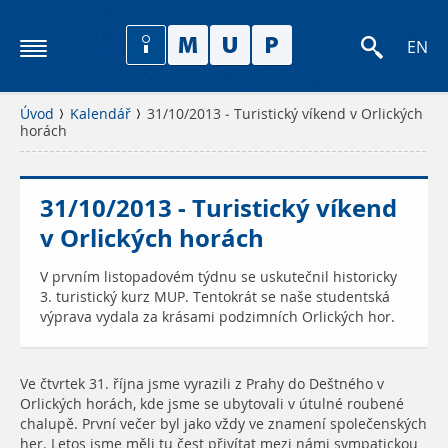
EN
Úvod
Kalendář
31/10/2013 - Turistický víkend v Orlických
horách
31/10/2013 - Turistický víkend
v Orlických horách
V prvním listopadovém týdnu se uskutečnil historicky
3. turistický kurz MUP. Tentokrát se naše studentská
výprava vydala za krásami podzimních Orlických hor.
Ve čtvrtek 31. října jsme vyrazili z Prahy do Deštného v
Orlických horách, kde jsme se ubytovali v útulné roubené
chalupě. První večer byl jako vždy ve znamení společenských
her. Letos jsme měli tu čest přivítat mezi námi sympatickou