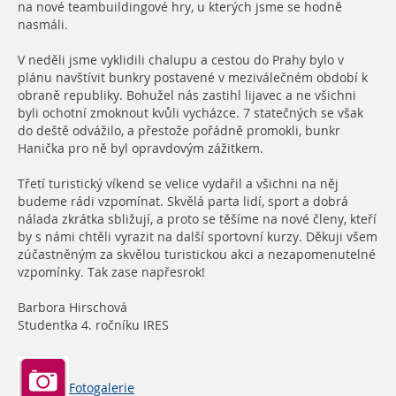
na nové teambuildingové hry, u kterých jsme se hodně
nasmáli.
V neděli jsme vyklidili chalupu a cestou do Prahy bylo v
plánu navštívit bunkry postavené v meziválečném období k
obraně republiky. Bohužel nás zastihl lijavec a ne všichni
byli ochotní zmoknout kvůli vycházce. 7 statečných se však
do deště odvážilo, a přestože pořádně promokli, bunkr
Hanička pro ně byl opravdovým zážitkem.
Třetí turistický víkend se velice vydařil a všichni na něj
budeme rádi vzpomínat. Skvělá parta lidí, sport a dobrá
nálada zkrátka sbližují, a proto se těšíme na nové členy, kteří
by s námi chtěli vyrazit na další sportovní kurzy. Děkuji všem
zúčastněným za skvělou turistickou akci a nezapomenutelné
vzpomínky. Tak zase napřesrok!
Barbora Hirschová
Studentka 4. ročníku IRES
Fotogalerie