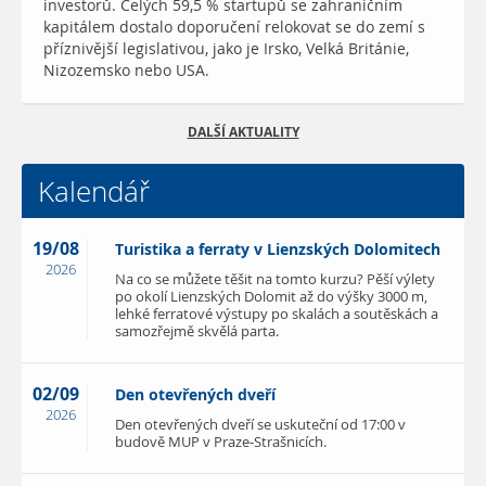
investorů. Celých 59,5 % startupů se zahraničním
kapitálem dostalo doporučení relokovat se do zemí s
příznivější legislativou, jako je Irsko, Velká Británie,
Nizozemsko nebo USA.
DALŠÍ AKTUALITY
Kalendář
19/08
Turistika a ferraty v Lienzských Dolomitech
2026
Na co se můžete těšit na tomto kurzu? Pěší výlety
po okolí Lienzských Dolomit až do výšky 3000 m,
lehké ferratové výstupy po skalách a soutěskách a
samozřejmě skvělá parta.
02/09
Den otevřených dveří
2026
Den otevřených dveří se uskuteční od 17:00 v
budově MUP v Praze-Strašnicích.