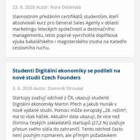
23. 6. 2026 Autor: Nora Dolanská
Slavnostním předáním certifikátů studentům, kteří
absolvovali kurz pro General Sales Agenty v oblasti
marketingu leteckých společností a destinačního
managementu, letos poprvé vyvrcholila doplňková
výuka bakalářského i magisterského studia na Katedře
cestovního ruchu.
Studenti Digitální ekonomiky se podíleli na
nové studii Czech Founders
3. 6. 2026 Autor: Dominik Stroukal
Startupy zvažují odchod z ČR, ukazují studenti
Digitální ekonomiky Martin Přech a Jakub Hunák v
nově vydané studii. Pomoci může evropský „28. režim“,
má to však háček. Aktuální data ukazují, že více než
čtvrtina českých zakladatelů startupů (27,2 %) zvažuje
přesun svého sídla do zahraničí. Tento odchod často
není pouhým rozmarem, ale přímým požadavkem