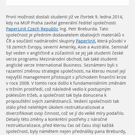
První možnost dostali studenti již ve čtvrtek 9. ledna 2014,
kdy na MUP Praha zavítal generální ředitel společnosti
PaperLinX Czech Republic
Ing. Petr Breburda. Tato
společnost je předním dodavatelem obalových materiálů v
ČR a součástí nadnárodní skupiny
PaperlinX
, která působí v
18 zemích Evropy, severní Ameriky, Asie a Austrálie. Seminář
byl veden v angličtině a zúčastnili se jej jak studenti české
verze programu Mezinárodní obchod, tak také studenti
anglické verze International Business. Seznámeni byli s
razantní změnou strategie společnosti, na kterou musel její
nejvyšší management přistoupit s příchodem finanční krize
v roce 2008. V tomto roce došlo k fundamentálním změnám
v tržním prostředí, což následně vedlo k postupným
poklesům tržeb, a společnost tak byla donucena k
propouštění svých zaměstnanců. Vedení společnosti tak
stálo před nelehkým úkolem restrukturalizovat a
diverzifikovat svoji činnost, což se jí do velké míry podařilo.
Detaily této změny a konkrétní postřehy z náročné
restrukturalizace, před kterou čas od času stojí každá
společnost, byly námětem nejen přednášky pana Breburdy,