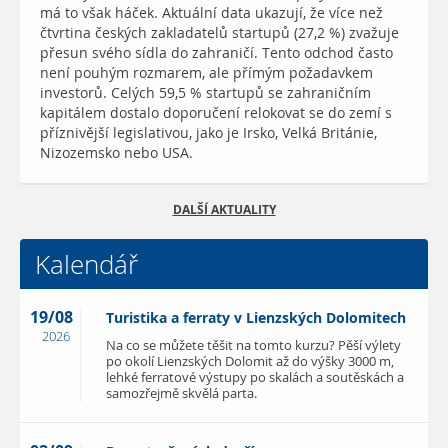
má to však háček. Aktuální data ukazují, že více než
čtvrtina českých zakladatelů startupů (27,2 %) zvažuje
přesun svého sídla do zahraničí. Tento odchod často
není pouhým rozmarem, ale přímým požadavkem
investorů. Celých 59,5 % startupů se zahraničním
kapitálem dostalo doporučení relokovat se do zemí s
příznivější legislativou, jako je Irsko, Velká Británie,
Nizozemsko nebo USA.
DALŠÍ AKTUALITY
Kalendář
19/08
Turistika a ferraty v Lienzských Dolomitech
2026
Na co se můžete těšit na tomto kurzu? Pěší výlety
po okolí Lienzských Dolomit až do výšky 3000 m,
lehké ferratové výstupy po skalách a soutěskách a
samozřejmě skvělá parta.