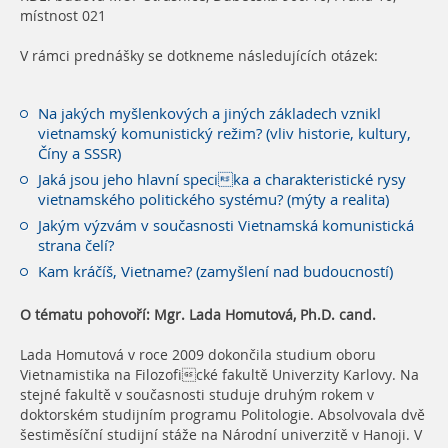
místnost 021
V rámci prednášky se dotkneme následujících otázek:
Na jakých myšlenkových a jiných základech vznikl
vietnamský komunistický režim? (vliv historie, kultury,
Číny a SSSR)
Jaká jsou jeho hlavní specika a charakteristické rysy
vietnamského politického systému? (mýty a realita)
Jakým výzvám v současnosti Vietnamská komunistická
strana čelí?
Kam kráčíš, Vietname? (zamyšlení nad budoucností)
O tématu pohovoří: Mgr. Lada Homutová, Ph.D. cand.
Lada Homutová v roce 2009 dokončila studium oboru
Vietnamistika na Filozofické fakultě Univerzity Karlovy. Na
stejné fakultě v současnosti studuje druhým rokem v
doktorském studijním programu Politologie. Absolvovala dvě
šestiměsíční studijní stáže na Národní univerzitě v Hanoji. V