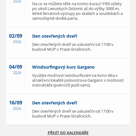
2026
Na co se můžete těšit na tomto kurzu? Pěší výlety
po okolí Lienzských Dolomit až do výšky 3000 m,
lehké ferratové výstupy po skalách a soutěskách a
samozřejmě skvělá parta.
02/09
Den otevřených dveří
2026
Den otevřených dveří se uskuteční od 17:00 v
budově MUP v Praze-Strašnicích.
04/09
Windsurfingový kurz Gargano
2026
Využijte možnosti windsurfování na konci léta v
atraktivní lokalitě poloostrova Gargano s možností
instruktáže (pokročilí jezdí sami).
16/09
Den otevřených dveří
2026
Den otevřených dveří se uskuteční od 17:00 v
budově MUP v Praze-Strašnicích.
PŘEJÍT DO KALENDÁŘE