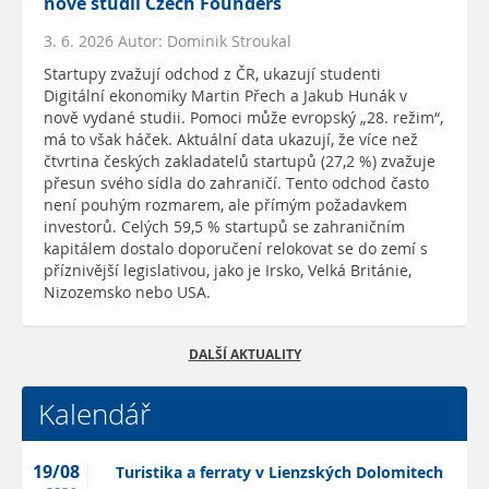
nové studii Czech Founders
3. 6. 2026 Autor: Dominik Stroukal
Startupy zvažují odchod z ČR, ukazují studenti
Digitální ekonomiky Martin Přech a Jakub Hunák v
nově vydané studii. Pomoci může evropský „28. režim“,
má to však háček. Aktuální data ukazují, že více než
čtvrtina českých zakladatelů startupů (27,2 %) zvažuje
přesun svého sídla do zahraničí. Tento odchod často
není pouhým rozmarem, ale přímým požadavkem
investorů. Celých 59,5 % startupů se zahraničním
kapitálem dostalo doporučení relokovat se do zemí s
příznivější legislativou, jako je Irsko, Velká Británie,
Nizozemsko nebo USA.
DALŠÍ AKTUALITY
Kalendář
19/08
Turistika a ferraty v Lienzských Dolomitech