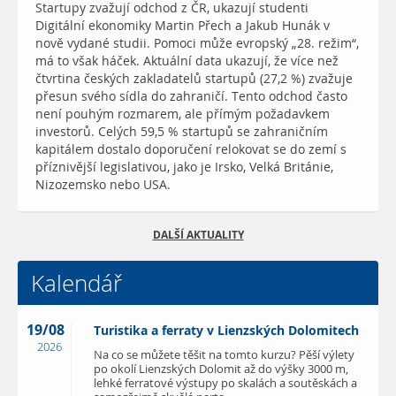
Startupy zvažují odchod z ČR, ukazují studenti
Digitální ekonomiky Martin Přech a Jakub Hunák v
nově vydané studii. Pomoci může evropský „28. režim“,
má to však háček. Aktuální data ukazují, že více než
čtvrtina českých zakladatelů startupů (27,2 %) zvažuje
přesun svého sídla do zahraničí. Tento odchod často
není pouhým rozmarem, ale přímým požadavkem
investorů. Celých 59,5 % startupů se zahraničním
kapitálem dostalo doporučení relokovat se do zemí s
příznivější legislativou, jako je Irsko, Velká Británie,
Nizozemsko nebo USA.
DALŠÍ AKTUALITY
Kalendář
19/08
Turistika a ferraty v Lienzských Dolomitech
2026
Na co se můžete těšit na tomto kurzu? Pěší výlety
po okolí Lienzských Dolomit až do výšky 3000 m,
lehké ferratové výstupy po skalách a soutěskách a