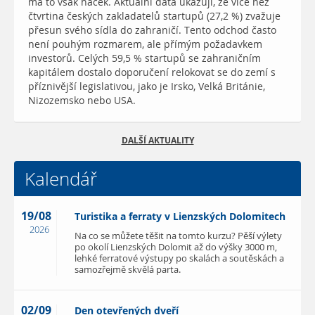
má to však háček. Aktuální data ukazují, že více než
čtvrtina českých zakladatelů startupů (27,2 %) zvažuje
přesun svého sídla do zahraničí. Tento odchod často
není pouhým rozmarem, ale přímým požadavkem
investorů. Celých 59,5 % startupů se zahraničním
kapitálem dostalo doporučení relokovat se do zemí s
příznivější legislativou, jako je Irsko, Velká Británie,
Nizozemsko nebo USA.
DALŠÍ AKTUALITY
Kalendář
19/08
Turistika a ferraty v Lienzských Dolomitech
2026
Na co se můžete těšit na tomto kurzu? Pěší výlety
po okolí Lienzských Dolomit až do výšky 3000 m,
lehké ferratové výstupy po skalách a soutěskách a
samozřejmě skvělá parta.
02/09
Den otevřených dveří