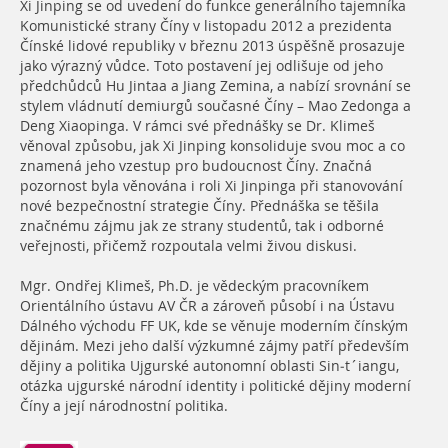
Xi Jinping se od uvedení do funkce generálního tajemníka
Komunistické strany Číny v listopadu 2012 a prezidenta
Čínské lidové republiky v březnu 2013 úspěšně prosazuje
jako výrazný vůdce. Toto postavení jej odlišuje od jeho
předchůdců Hu Jintaa a Jiang Zemina, a nabízí srovnání se
stylem vládnutí demiurgů současné Číny – Mao Zedonga a
Deng Xiaopinga. V rámci své přednášky se Dr. Klimeš
věnoval způsobu, jak Xi Jinping konsoliduje svou moc a co
znamená jeho vzestup pro budoucnost Číny. Značná
pozornost byla věnována i roli Xi Jinpinga při stanovování
nové bezpečnostní strategie Číny. Přednáška se těšila
značnému zájmu jak ze strany studentů, tak i odborné
veřejnosti, přičemž rozpoutala velmi živou diskusi.
Mgr. Ondřej Klimeš, Ph.D. je vědeckým pracovníkem
Orientálního ústavu AV ČR a zároveň působí i na Ústavu
Dálného východu FF UK, kde se věnuje moderním čínským
dějinám. Mezi jeho další výzkumné zájmy patří především
dějiny a politika Ujgurské autonomní oblasti Sin-t´iangu,
otázka ujgurské národní identity i politické dějiny moderní
Číny a její národnostní politika.