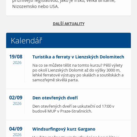
příznivější legislativou, jako je Irsko, Velká Británie,
Nizozemsko nebo USA.
DALŠÍ AKTUALITY
Kalendář
19/08
Turistika a ferraty v Lienzských Dolomitech
2026
Na co se můžete těšit na tomto kurzu? Pěší výlety
po okolí Lienzských Dolomit až do výšky 3000 m,
lehké ferratové výstupy po skalách a soutěskách a
samozřejmě skvělá parta.
02/09
Den otevřených dveří
2026
Den otevřených dveří se uskuteční od 17:00 v
budově MUP v Praze-Strašnicích.
04/09
Windsurfingový kurz Gargano
2026