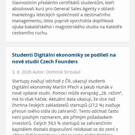
Slavnostním předáním certifikátů studentům, kteří
absolvovali kurz pro General Sales Agenty v oblasti
marketingu leteckých společností a destinačního
managementu, letos poprvé vyvrcholila doplňková
výuka bakalářského i magisterského studia na Katedře
cestovního ruchu.
Studenti Digitální ekonomiky se podíleli na
nové studii Czech Founders
3. 6. 2026 Autor: Dominik Stroukal
Startupy zvažují odchod z ČR, ukazují studenti
Digitální ekonomiky Martin Přech a Jakub Hunák v
nově vydané studii. Pomoci může evropský „28. režim“,
má to však háček. Aktuální data ukazují, že více než
čtvrtina českých zakladatelů startupů (27,2 %) zvažuje
přesun svého sídla do zahraničí. Tento odchod často
není pouhým rozmarem, ale přímým požadavkem
investorů. Celých 59,5 % startupů se zahraničním
kapitálem dostalo doporučení relokovat se do zemí s