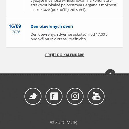
Využijte možnosti windsurfování na konci léta v
atraktivní lokalitě poloostrova Gargano s možností
instruktáže (pokročilí jezdí sami).
16/09
Den otevřených dveří
2026
Den otevřených dveří se uskuteční od 17:00 v
budově MUP v Praze-Strašnicích.
PŘEJÍT DO KALENDÁŘE
© 2026 MUP,