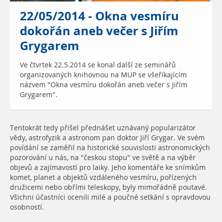
22/05/2014 - Okna vesmíru
dokořán aneb večer s Jiřím
Grygarem
Ve čtvrtek 22.5.2014 se konal další ze seminářů
organizovaných knihovnou na MUP se všeříkajícím
názvem "Okna vesmíru dokořán aneb večer s Jiřím
Grygarem".
Tentokrát tedy přišel přednášet uznávaný popularizátor
vědy, astrofyzik a astronom pan doktor Jiří Grygar. Ve svém
povídání se zaměřil na historické souvislosti astronomických
pozorování u nás, na "českou stopu" ve světě a na výběr
objevů a zajímavostí pro laiky. Jeho komentáře ke snímkům
komet, planet a objektů vzdáleného vesmíru, pořízených
družicemi nebo obřími teleskopy, byly mimořádně poutavé.
Všichni účastníci ocenili milé a poučné setkání s opravdovou
osobností.