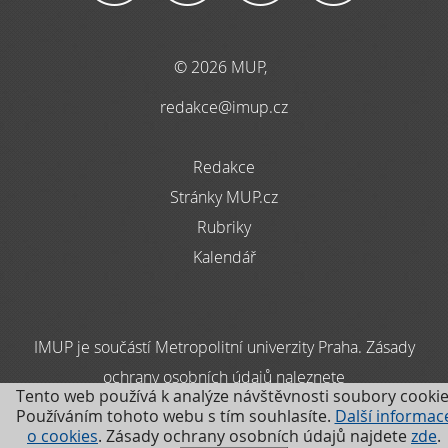
© 2026 MUP,
redakce@imup.cz
Redakce
Stránky MUP.cz
Rubriky
Kalendář
IMUP je součástí Metropolitní univerzity Praha. Zásady
ochrany osobních údajů naleznete
Tento web používá k analýze návštěvnosti soubory cookie
zde
Používáním tohoto webu s tím souhlasíte.
Další informac
o cookies
. Zásady ochrany osobních údajů najdete
zde
.
.