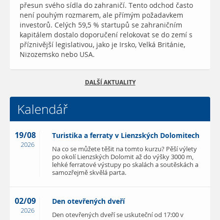
přesun svého sídla do zahraničí. Tento odchod často
není pouhým rozmarem, ale přímým požadavkem
investorů. Celých 59,5 % startupů se zahraničním
kapitálem dostalo doporučení relokovat se do zemí s
příznivější legislativou, jako je Irsko, Velká Británie,
Nizozemsko nebo USA.
DALŠÍ AKTUALITY
Kalendář
19/08
Turistika a ferraty v Lienzských Dolomitech
2026
Na co se můžete těšit na tomto kurzu? Pěší výlety
po okolí Lienzských Dolomit až do výšky 3000 m,
lehké ferratové výstupy po skalách a soutěskách a
samozřejmě skvělá parta.
02/09
Den otevřených dveří
2026
Den otevřených dveří se uskuteční od 17:00 v