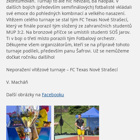
zkontumován. Turnaji to ale nic nevzalo, ba naopak. V
dalších bojích (především semifinálových) fotbalisté vkládali
své emoce do pohledných kombinací a velkého nasazení.
Vítězem celého turnaje se stal tým FC Texas Nové Strašecí,
který ve finále porazil tým složený ze zahraničních studentů
MUP 3:2. Na bronzové příčce se umístili studenti SOŠ Jarov.
Ti v boji o třetí místo porazili tým Fotbalový orchestr.
Děkujeme všem organizátorům, kteří se na přípravě tohoto
turnaje podíleli, především panu Šafrovi. Už se nemůžeme
dočkat ročníku dalšího!
Neporažení vítězové turnaje – FC Texas Nové Strašecí
V. Macháň
Další obrázky na
Facebooku