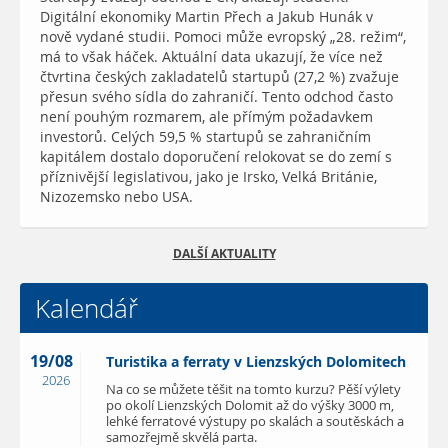
Digitální ekonomiky Martin Přech a Jakub Hunák v
nově vydané studii. Pomoci může evropský „28. režim“,
má to však háček. Aktuální data ukazují, že více než
čtvrtina českých zakladatelů startupů (27,2 %) zvažuje
přesun svého sídla do zahraničí. Tento odchod často
není pouhým rozmarem, ale přímým požadavkem
investorů. Celých 59,5 % startupů se zahraničním
kapitálem dostalo doporučení relokovat se do zemí s
příznivější legislativou, jako je Irsko, Velká Británie,
Nizozemsko nebo USA.
DALŠÍ AKTUALITY
Kalendář
19/08
Turistika a ferraty v Lienzských Dolomitech
2026
Na co se můžete těšit na tomto kurzu? Pěší výlety
po okolí Lienzských Dolomit až do výšky 3000 m,
lehké ferratové výstupy po skalách a soutěskách a
samozřejmě skvělá parta.