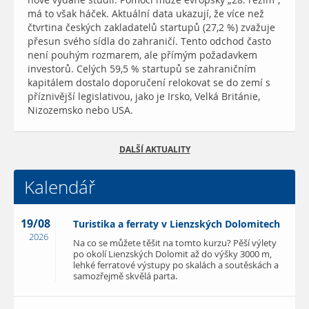
nově vydané studii. Pomoci může evropský „28. režim“,
má to však háček. Aktuální data ukazují, že více než
čtvrtina českých zakladatelů startupů (27,2 %) zvažuje
přesun svého sídla do zahraničí. Tento odchod často
není pouhým rozmarem, ale přímým požadavkem
investorů. Celých 59,5 % startupů se zahraničním
kapitálem dostalo doporučení relokovat se do zemí s
příznivější legislativou, jako je Irsko, Velká Británie,
Nizozemsko nebo USA.
DALŠÍ AKTUALITY
Kalendář
19/08
Turistika a ferraty v Lienzských Dolomitech
2026
Na co se můžete těšit na tomto kurzu? Pěší výlety
po okolí Lienzských Dolomit až do výšky 3000 m,
lehké ferratové výstupy po skalách a soutěskách a
samozřejmě skvělá parta.