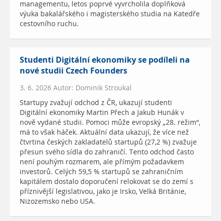
managementu, letos poprvé vyvrcholila doplňková
výuka bakalářského i magisterského studia na Katedře
cestovního ruchu.
Studenti Digitální ekonomiky se podíleli na
nové studii Czech Founders
3. 6. 2026 Autor: Dominik Stroukal
Startupy zvažují odchod z ČR, ukazují studenti
Digitální ekonomiky Martin Přech a Jakub Hunák v
nově vydané studii. Pomoci může evropský „28. režim“,
má to však háček. Aktuální data ukazují, že více než
čtvrtina českých zakladatelů startupů (27,2 %) zvažuje
přesun svého sídla do zahraničí. Tento odchod často
není pouhým rozmarem, ale přímým požadavkem
investorů. Celých 59,5 % startupů se zahraničním
kapitálem dostalo doporučení relokovat se do zemí s
příznivější legislativou, jako je Irsko, Velká Británie,
Nizozemsko nebo USA.