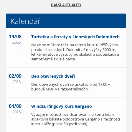
DALŠÍ AKTUALITY
Kalendář
19/08
Turistika a ferraty v Lienzských Dolomitech
2026
Na co se můžete těšit na tomto kurzu? Pěší výlety
po okolí Lienzských Dolomit až do výšky 3000 m,
lehké ferratové výstupy po skalách a soutěskách a
samozřejmě skvělá parta.
02/09
Den otevřených dveří
2026
Den otevřených dveří se uskuteční od 17:00 v
budově MUP v Praze-Strašnicích.
04/09
Windsurfingový kurz Gargano
2026
Využijte možnosti windsurfování na konci léta v
atraktivní lokalitě poloostrova Gargano s možností
instruktáže (pokročilí jezdí sami).