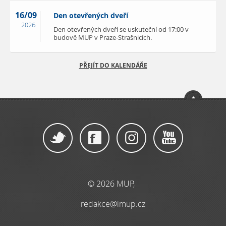
16/09
Den otevřených dveří
2026
Den otevřených dveří se uskuteční od 17:00 v
budově MUP v Praze-Strašnicích.
PŘEJÍT DO KALENDÁŘE
© 2026 MUP,
redakce@imup.cz