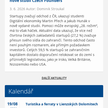
nové studii Czech Founders
3. 6. 2026 Autor: Dominik Stroukal
Startupy zvažují odchod z ČR, ukazují studenti
Digitální ekonomiky Martin Přech a Jakub Hunák v
nově vydané studii. Pomoci může evropský „28. režim“,
má to však háček. Aktuální data ukazují, že více než
čtvrtina českých zakladatelů startupů (27,2 %) zvažuje
přesun svého sídla do zahraničí. Tento odchod často
není pouhým rozmarem, ale přímým požadavkem
investorů. Celých 59,5 % startupů se zahraničním
kapitálem dostalo doporučení relokovat se do zemí s
příznivější legislativou, jako je Irsko, Velká Británie,
Nizozemsko nebo USA.
DALŠÍ AKTUALITY
Kalendář
19/08
Turistika a ferraty v Lienzských Dolomitech