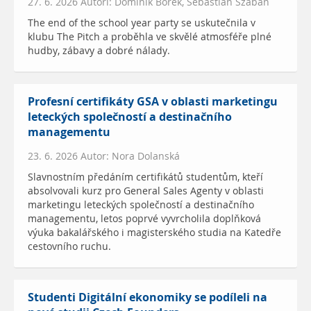
27. 6. 2026 Autoři: Dominik Borek, Sebastian Szaban
The end of the school year party se uskutečnila v
klubu The Pitch a proběhla ve skvělé atmosféře plné
hudby, zábavy a dobré nálady.
Profesní certifikáty GSA v oblasti marketingu
leteckých společností a destinačního
managementu
23. 6. 2026 Autor: Nora Dolanská
Slavnostním předáním certifikátů studentům, kteří
absolvovali kurz pro General Sales Agenty v oblasti
marketingu leteckých společností a destinačního
managementu, letos poprvé vyvrcholila doplňková
výuka bakalářského i magisterského studia na Katedře
cestovního ruchu.
Studenti Digitální ekonomiky se podíleli na