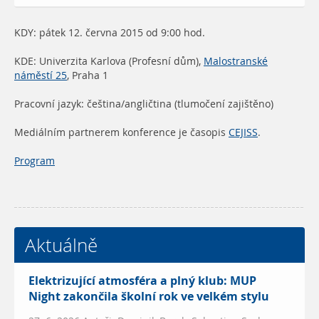
KDY: pátek 12. června 2015 od 9:00 hod.
KDE: Univerzita Karlova (Profesní dům),
Malostranské
náměstí 25
, Praha 1
Pracovní jazyk: čeština/angličtina (tlumočení zajištěno)
Mediálním partnerem konference je časopis
CEJISS
.
Program
Aktuálně
Elektrizující atmosféra a plný klub: MUP
Night zakončila školní rok ve velkém stylu