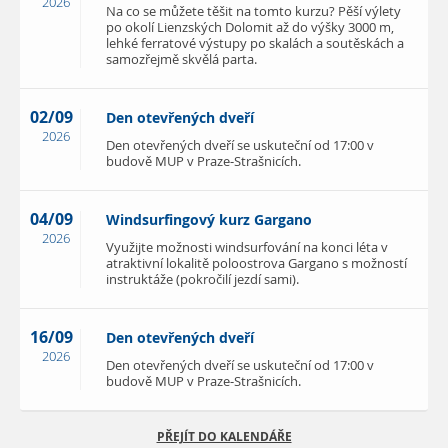
2026
Na co se můžete těšit na tomto kurzu? Pěší výlety
po okolí Lienzských Dolomit až do výšky 3000 m,
lehké ferratové výstupy po skalách a soutěskách a
samozřejmě skvělá parta.
02/09
Den otevřených dveří
2026
Den otevřených dveří se uskuteční od 17:00 v
budově MUP v Praze-Strašnicích.
04/09
Windsurfingový kurz Gargano
2026
Využijte možnosti windsurfování na konci léta v
atraktivní lokalitě poloostrova Gargano s možností
instruktáže (pokročilí jezdí sami).
16/09
Den otevřených dveří
2026
Den otevřených dveří se uskuteční od 17:00 v
budově MUP v Praze-Strašnicích.
PŘEJÍT DO KALENDÁŘE