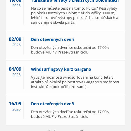
19/08
Turistika a ferraty v Lienzských Dolomitech
2026
Na co se můžete těšit na tomto kurzu? Pěší výlety
po okolí Lienzských Dolomit až do výšky 3000 m,
lehké ferratové výstupy po skalách a soutěskách a
samozřejmě skvělá parta.
02/09
Den otevřených dveří
2026
Den otevřených dveří se uskuteční od 17:00 v
budově MUP v Praze-Strašnicích.
04/09
Windsurfingový kurz Gargano
2026
Využijte možnosti windsurfování na konci léta v
atraktivní lokalitě poloostrova Gargano s možností
instruktáže (pokročilí jezdí sami).
16/09
Den otevřených dveří
2026
Den otevřených dveří se uskuteční od 17:00 v
budově MUP v Praze-Strašnicích.